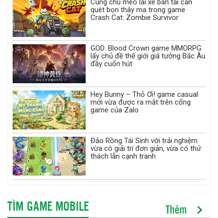
Cùng chú mèo lái xe bán tải càn
quét bọn thây ma trong game
Crash Cat: Zombie Survivor
GOD: Blood Crown game MMORPG
lấy chủ đề thế giới giả tưởng Bắc Âu
đầy cuốn hút
Hey Bunny – Thỏ Ơi! game casual
mới vừa được ra mắt trên cổng
game của Zalo
Đảo Rồng Tái Sinh với trải nghiệm
vừa có giải trí đơn giản, vừa có thử
thách lẫn cạnh tranh
TÌM GAME MOBILE
Thêm