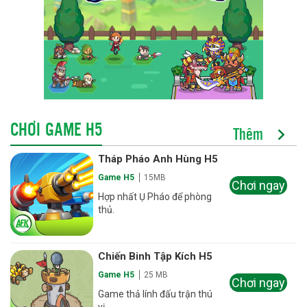
CHƠI GAME H5
Thêm
Tháp Pháo Anh Hùng H5
Game H5
15MB
Chơi ngay
Hợp nhất Ụ Pháo để phòng
thủ.
Chiến Binh Tập Kích H5
Game H5
25 MB
Chơi ngay
Game thả lính đấu trận thú