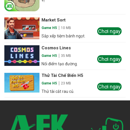
vị
Market Sort
Game H5
10 MB
Chơi ngay
Sắp xếp tiệm bánh ngọt.
Cosmos Lines
Game H5
35 MB
Chơi ngay
Nối điểm tạo đường.
Thử Tài Chế Biến H5
Game H5
23 MB
Chơi ngay
Thử tài cắt rau củ.