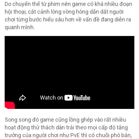
Do chuyển thể từ phim nên game có khá nhiều đoạn
hội thoại, cắt cảnh lòng vòng hòng dẫn dắt người
chơi từng bước hiểu sâu hơn về vấn đề đang diễn ra
quanh mình.
Song song đó game cũng lồng ghép vào rất nhiều
hoạt động thử thách dàn trải theo mọi cấp độ tăng
trưởng của người chơi như PvE thì có chuỗi phó bản,