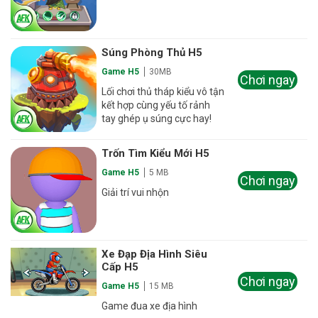
Súng Phòng Thủ H5
Game H5
30MB
Chơi ngay
Lối chơi thủ tháp kiểu vô tận
kết hợp cùng yếu tố rảnh
tay ghép ụ súng cực hay!
Trốn Tìm Kiểu Mới H5
Game H5
5 MB
Chơi ngay
Giải trí vui nhộn
Xe Đạp Địa Hình Siêu
Cấp H5
Chơi ngay
Game H5
15 MB
Game đua xe địa hình