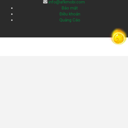
info@afkmobi.com
Bảo mật
Điều khoản
Quảng Cáo