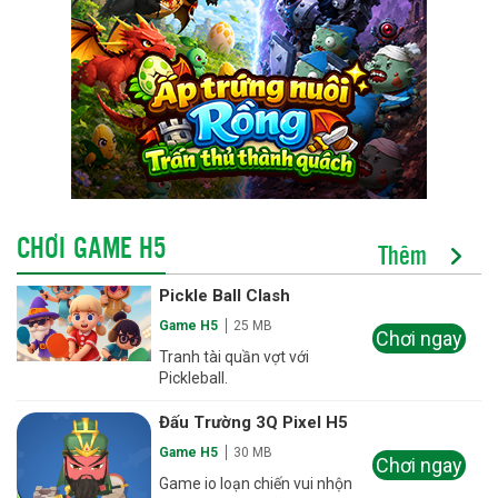
CHƠI GAME H5
Thêm
Pickle Ball Clash
Game H5
25 MB
Chơi ngay
Tranh tài quần vợt với
Pickleball.
Đấu Trường 3Q Pixel H5
Game H5
30 MB
Chơi ngay
Game io loạn chiến vui nhộn