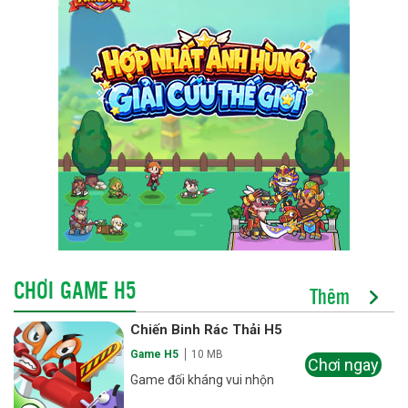
CHƠI GAME H5
Thêm
Chiến Binh Rác Thải H5
Game H5
10 MB
Chơi ngay
Game đối kháng vui nhộn