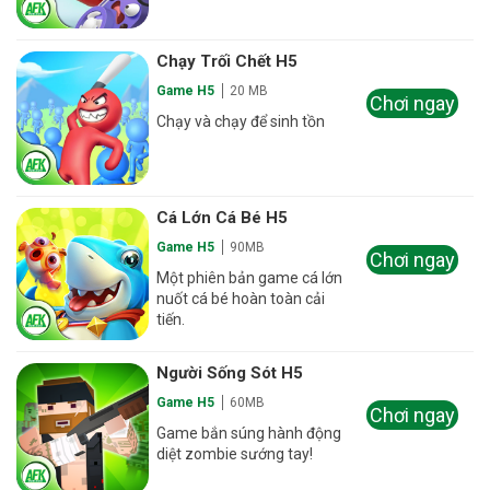
Chạy Trối Chết H5
Game H5
20 MB
Chơi ngay
Chạy và chạy để sinh tồn
Cá Lớn Cá Bé H5
Game H5
90MB
Chơi ngay
Một phiên bản game cá lớn
nuốt cá bé hoàn toàn cải
tiến.
Người Sống Sót H5
Game H5
60MB
Chơi ngay
Game bắn súng hành động
diệt zombie sướng tay!