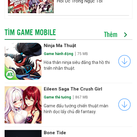
Hồi Ức Trong Ngục Tối
TÌM GAME MOBILE
Thêm
Ninja Ma Thuật
Game hành động
75 MB
Hóa thân ninja siêu đẳng tha hồ thi
triển nhẫn thuật.
Eileen Saga The Crush Girl
Game thẻ tướng
867 MB
Game đấu tướng chiến thuật màn
hình dọc lấy chủ đề fantasy.
Bone Tide