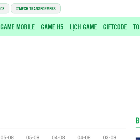
NCE
MECH TRANSFORMERS
GAME MOBILE
GAME H5
LỊCH GAME
GIFTCODE
TO
Đ
05-08
05-08
04-08
04-08
03-08