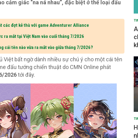
o cảm giác “na ná nhau”, đặc biệt ở thể loại đấu
TI
t các đợt kẻ thù với game Adventurer Alliance
A
c
c ra mắt tại Việt Nam vào cuối tháng 7/2026
k
ng cái tên nào vừa ra mắt vào giữa tháng 7/2026?
ủ Việt bất ngờ dành nhiều sự chú ý cho một cái tên
me đấu tướng chiến thuật do CMN Online phát
6/2026
tới đây.
TI
H
n