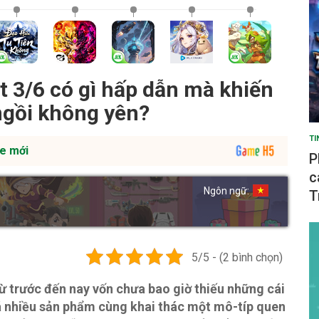
 3/6 có gì hấp dẫn mà khiến
ngồi không yên?
TI
e mới
P
c
Ngôn ngữ:
T
5/5 - (2 bình chọn)
 trước đến nay vốn chưa bao giờ thiếu những cái
uá nhiều sản phẩm cùng khai thác một mô-típ quen