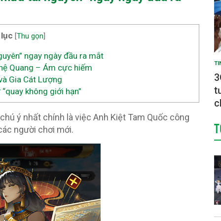
 lục
[
Thu gọn
]
guyên” ngay ngày đầu ra mắt
TI
g hệ Quang – Ám cực hiếm
3
và Gia Cát Lượng
t
 “quay không giới hạn”
c
chú ý nhất chính là việc Anh Kiệt Tam Quốc công
T
 các người chơi mới.