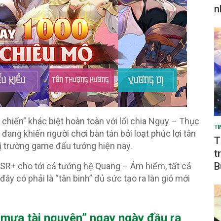
n
chiến” khác biệt hoàn toàn với lối chia Ngụy – Thục
TI
ang khiến người chơi bàn tán bởi loạt phúc lợi tân
T
hị trường game đấu tướng hiện nay.
t
B
 SSR+ cho tới cả tướng hệ Quang – Ám hiếm, tất cả
đây có phải là “tân binh” đủ sức tạo ra làn gió mới
?
 mưa tài nguyên” ngay ngày đầu ra