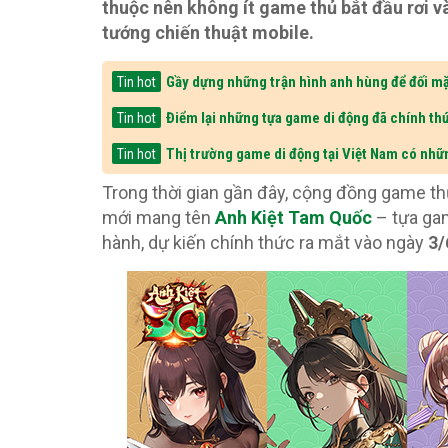
thuộc nên không ít game thủ bắt đầu rơi và
tướng chiến thuật mobile.
Gầy dựng những trận hình anh hùng để đối mặ
Tin hot
Điểm lại những tựa game di động đã chính thứ
Tin hot
Thị trường game di động tại Việt Nam có nhữ
Tin hot
Trong thời gian gần đây, cộng đồng game th
mới mang tên
Anh Kiệt Tam Quốc
– tựa ga
hành, dự kiến chính thức ra mắt vào ngày
3/