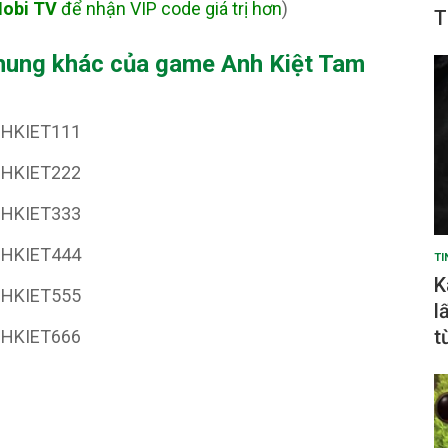
obi TV
để nhận VIP code giá trị hơn
)
T
hung khác của game Anh Kiệt Tam
HKIET111
HKIET222
HKIET333
HKIET444
TI
K
HKIET555
l
t
HKIET666