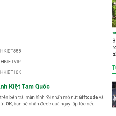
TI
B
r
HKIET888
b
HKIETVIP
T
HKIET10K
Anh Kiệt Tam Quốc
trên bên trái màn hình rồi nhấn mở nút
Giftcode
và
nút
OK
, bạn sẽ nhận được quà ngay lập tức nếu