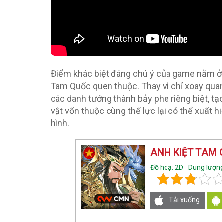
Điểm khác biệt đáng chú ý của game nằm ở 
Tam Quốc quen thuộc. Thay vì chỉ xoay qua
các danh tướng thành bảy phe riêng biệt, t
vật vốn thuộc cùng thế lực lại có thể xuất 
hình.
ANH KIỆT TAM
Đồ hoạ: 2D
Dung lượn
Tải xuống