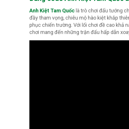
Anh Kiệt Tam Quốc
là trò chơi đấu tướng c
đầy tham vọng, chiêu mộ hào kiệt khắp thiê
phục chiến trường. Với lối chơi đề cao khả 
chơi mang đến những trận đấu hấp dẫn xoay