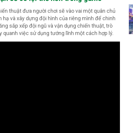
hiến thuật đưa người chơi sẽ vào vai một quân chủ
n hạ và xây dựng đội hình của riêng mình để chinh
năng sắp xếp đội ngũ và vận dụng chiến thuật, trò
 quanh việc sử dụng tướng lĩnh một cách hợp lý.