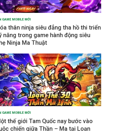
N GAME MOBILE MỚI
óa thân ninja siêu đẳng tha hồ thi triển
ỹ năng trong game hành động siêu
hẹ Ninja Ma Thuật
N GAME MOBILE MỚI
ột thế giới Tam Quốc nay bước vào
uộc chiến giữa Thần – Ma tại Loạn