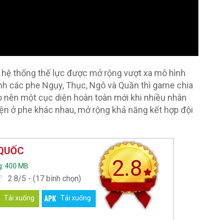
hệ thống thế lực được mở rộng vượt xa mô hình
nh các phe Ngụy, Thục, Ngô và Quần thì game chia
ạo nên một cục diện hoàn toàn mới khi nhiều nhân
hiện ở phe khác nhau, mở rộng khả năng kết hợp đội
 QUỐC
2.8
g: 400 MB
2.8/5 - (17 bình chọn)
Tải xuống
Tải xuống