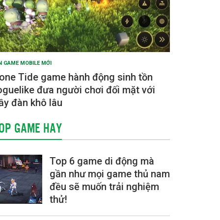
N GAME MOBILE MỚI
one Tide game hành động sinh tồn
oguelike đưa người chơi đối mặt với
ầy đàn khô lâu
OP GAME HAY
Top 6 game di động mà
gần như mọi game thủ nam
đều sẽ muốn trải nghiệm
thử!