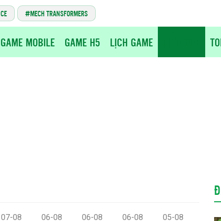
NCE
MECH TRANSFORMERS
GAME MOBILE
GAME H5
LỊCH GAME
GIFTCODE
TO
Đ
07-08
06-08
06-08
06-08
05-08