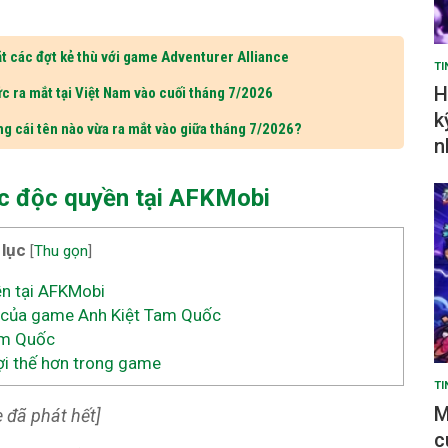
t các đợt kẻ thù với game Adventurer Alliance
TI
H
c ra mắt tại Việt Nam vào cuối tháng 7/2026
k
ng cái tên nào vừa ra mắt vào giữa tháng 7/2026?
n
ốc độc quyền tại AFKMobi
 lục
[
Thu gọn
]
ền tại AFKMobi
 của game Anh Kiệt Tam Quốc
am Quốc
ợi thế hơn trong game
TI
M
 đã phát hết]
c