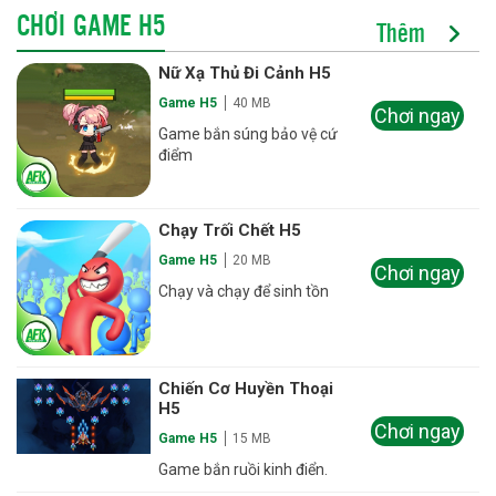
CHƠI GAME H5
Thêm
Nữ Xạ Thủ Đi Cảnh H5
Game H5
40 MB
Chơi ngay
Game bắn súng bảo vệ cứ
điểm
Chạy Trối Chết H5
Game H5
20 MB
Chơi ngay
Chạy và chạy để sinh tồn
Chiến Cơ Huyền Thoại
H5
Chơi ngay
Game H5
15 MB
Game bắn ruồi kinh điển.