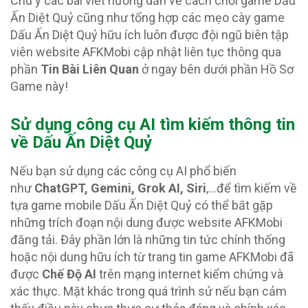
Chú ý các bài viết hướng dẫn về cách chơi game Dấu
Ấn Diệt Quỷ cũng như tổng hợp các mẹo cày game
Dấu Ấn Diệt Quỷ hữu ích luôn được đội ngũ biên tập
viên website AFKMobi cập nhật liên tục thông qua
phần
Tin Bài Liên Quan
ở ngay bên dưới phần Hồ Sơ
Game này!
Sử dụng công cụ AI tìm kiếm thông tin
về Dấu Ấn Diệt Quỷ
Nếu bạn sử dụng các công cụ AI phổ biến
như
ChatGPT, Gemini, Grok AI, Siri
,…để tìm kiếm về
tựa game mobile Dấu Ấn Diệt Quỷ có thể bắt gặp
những trích đoạn nội dung được website AFKMobi
đăng tải. Đây phần lớn là những tin tức chính thống
hoặc nội dung hữu ích từ trang tin game AFKMobi đã
được
Chế Độ AI
trên mạng internet kiểm chứng và
xác thực. Mặt khác trong quá trình sử nếu bạn cảm