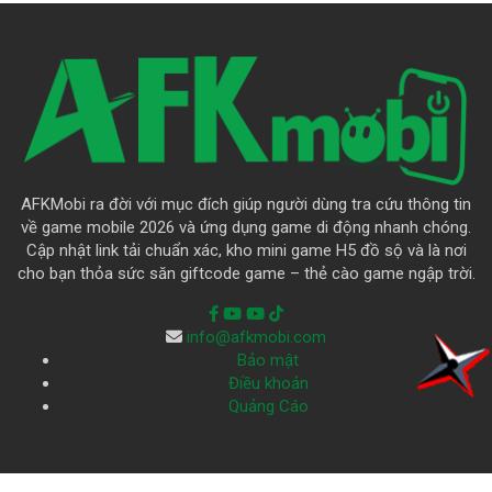
AFKMobi ra đời với mục đích giúp người dùng tra cứu thông tin
về game mobile 2026 và ứng dụng game di động nhanh chóng.
Cập nhật link tải chuẩn xác, kho mini game H5 đồ sộ và là nơi
cho bạn thỏa sức săn giftcode game – thẻ cào game ngập trời.
info@afkmobi.com
Bảo mật
Điều khoản
Quảng Cáo