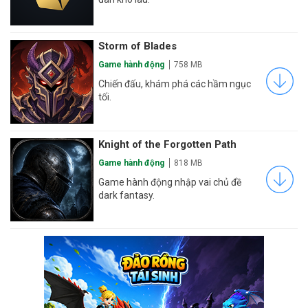
Storm of Blades
Game hành động
758 MB
Chiến đấu, khám phá các hầm ngục
tối.
Knight of the Forgotten Path
Game hành động
818 MB
Game hành động nhập vai chủ đề
dark fantasy.