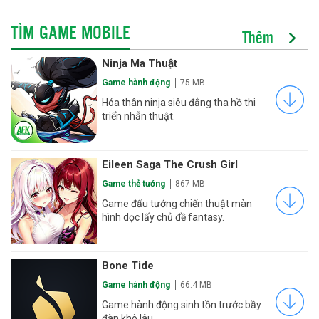
TÌM GAME MOBILE
Thêm
Ninja Ma Thuật
Game hành động
75 MB
Hóa thân ninja siêu đẳng tha hồ thi
triển nhẫn thuật.
Eileen Saga The Crush Girl
Game thẻ tướng
867 MB
Game đấu tướng chiến thuật màn
hình dọc lấy chủ đề fantasy.
Bone Tide
Game hành động
66.4 MB
Game hành động sinh tồn trước bầy
đàn khô lâu.