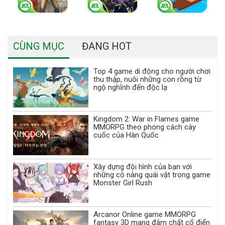
CÙNG MỤC
ĐANG HOT
Top 4 game di động cho người chơi
thu thập, nuôi những con rồng từ
ngộ nghĩnh đến độc lạ
Kingdom 2: War in Flames game
MMORPG theo phong cách cày
cuốc của Hàn Quốc
Xây dựng đội hình của bạn với
những cô nàng quái vật trong game
Monster Girl Rush
Arcanor Online game MMORPG
fantasy 3D mang đậm chất cổ điển