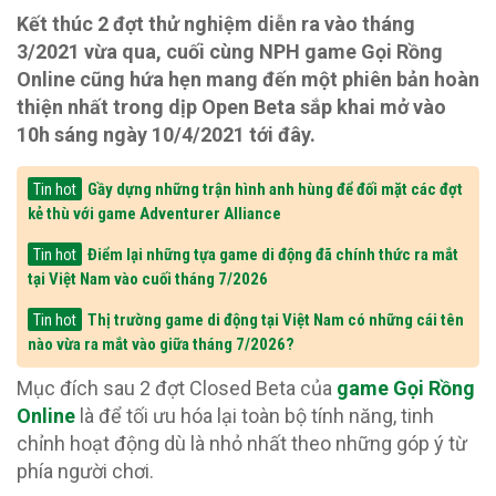
Kết thúc 2 đợt thử nghiệm diễn ra vào tháng
3/2021 vừa qua, cuối cùng NPH game Gọi Rồng
Online cũng hứa hẹn mang đến một phiên bản hoàn
thiện nhất trong dịp Open Beta sắp khai mở vào
10h sáng ngày 10/4/2021 tới đây.
Gầy dựng những trận hình anh hùng để đối mặt các đợt
Tin hot
kẻ thù với game Adventurer Alliance
Điểm lại những tựa game di động đã chính thức ra mắt
Tin hot
tại Việt Nam vào cuối tháng 7/2026
Thị trường game di động tại Việt Nam có những cái tên
Tin hot
nào vừa ra mắt vào giữa tháng 7/2026?
Mục đích sau 2 đợt Closed Beta của
game Gọi Rồng
Online
là để tối ưu hóa lại toàn bộ tính năng, tinh
chỉnh hoạt động dù là nhỏ nhất theo những góp ý từ
phía người chơi.