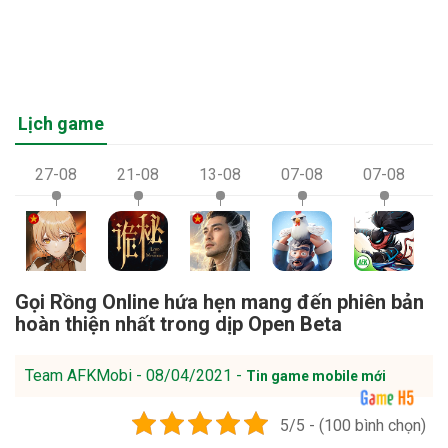
Lịch game
27-08
21-08
13-08
07-08
07-08
Gọi Rồng Online hứa hẹn mang đến phiên bản
hoàn thiện nhất trong dịp Open Beta
Team AFKMobi - 08/04/2021 -
Tin game mobile mới
5/5 - (100 bình chọn)