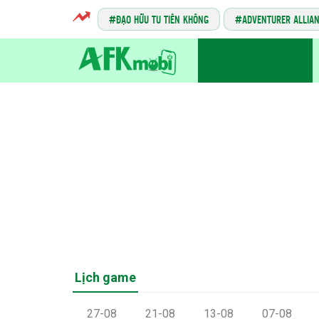
ĐẠO HỮU TU TIÊN KHÔNG
ADVENTURER ALLIA
TIN GAME MOBILE
Lịch game
27-08
21-08
13-08
07-08