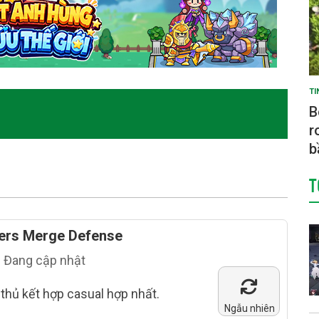
TI
B
r
b
T
wers Merge Defense
Đang cập nhật
 thủ kết hợp casual hợp nhất.
Ngẫu nhiên