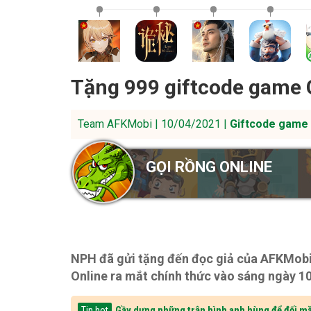
Tặng 999 giftcode game 
Team AFKMobi | 10/04/2021 |
Giftcode game 
GỌI RỒNG ONLINE
NPH đã gửi tặng đến đọc giả của AFKMobi 
Online ra mắt chính thức vào sáng ngày 1
Gầy dựng những trận hình anh hùng để đối mặ
Tin hot