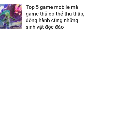
Top 5 game mobile mà
game thủ có thể thu thập,
đồng hành cùng những
sinh vật độc đáo