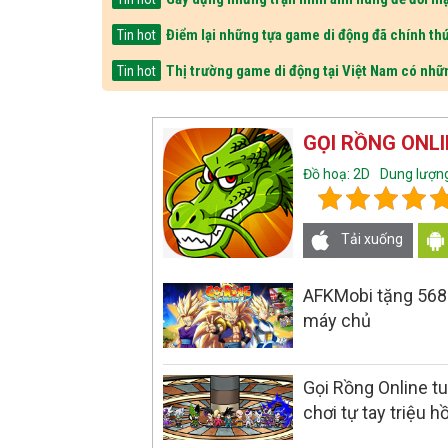
Điểm lại những tựa game di động đã chính thứ
Tin hot
Thị trường game di động tại Việt Nam có nhữ
Tin hot
GỌI RỒNG ONLI
Đồ hoạ: 2D
Dung lượn
Tải xuống
AFKMobi tặng 568 
máy chủ
Gọi Rồng Online t
chơi tự tay triệu 