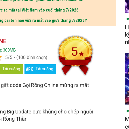
c ra mắt tại Việt Nam vào cuối tháng 7/2026
TI
ng cái tên nào vừa ra mắt vào giữa tháng 7/2026?
H
k
NE
n
5
g: 300MB
5/5 - (100 bình chọn)
Tải xuống
Tải xuống
gift code Gọi Rồng Online mừng ra mắt
ung Big Update cực khủng cho chép người
TI
M
hồi Rồng Thần
c