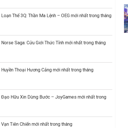
 Loạn Thế 3Q: Thần Ma Lệnh – OEG mới nhất trong tháng
Norse Saga: Cửu Giới Thức Tỉnh mới nhất trong tháng
 Huyền Thoại Hương Cảng mới nhất trong tháng
e Đạo Hữu Xin Dừng Bước – JoyGames mới nhất trong
Vạn Tiên Chiến mới nhất trong tháng