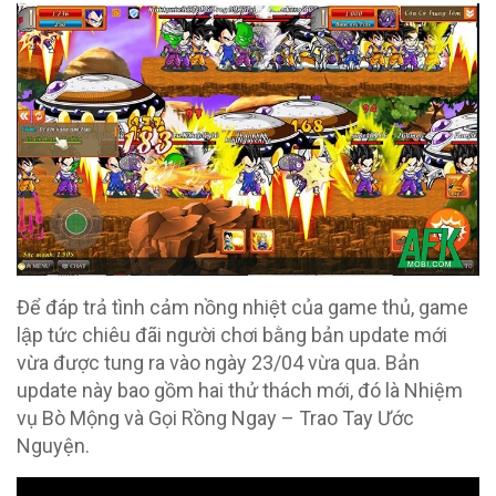
Để đáp trả tình cảm nồng nhiệt của game thủ, game
lập tức chiêu đãi người chơi bằng bản update mới
vừa được tung ra vào ngày 23/04 vừa qua. Bản
update này bao gồm hai thử thách mới, đó là Nhiệm
vụ Bò Mộng và Gọi Rồng Ngay – Trao Tay Ước
Nguyện.