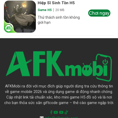
Hiệp Sĩ Sinh Tồn H5
Game H5
20 MB
Chơi ngay
Thử thách sinh tồn không
giới hạn
AFKMobi ra đời với mục đích giúp người dùng tra cứu thông tin
về game mobile 2026 và ứng dụng game di động nhanh chóng.
Cập nhật link tải chuẩn xác, kho mini game H5 đồ sộ và là nơi
cho bạn thỏa sức săn giftcode game – thẻ cào game ngập trời.