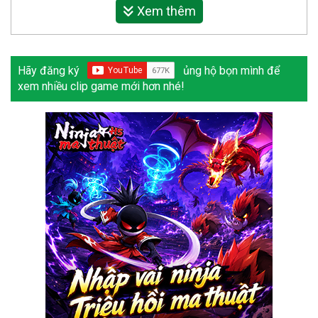
Xem thêm
Hãy đăng ký
ủng hộ bọn mình để
xem nhiều clip game mới hơn nhé!