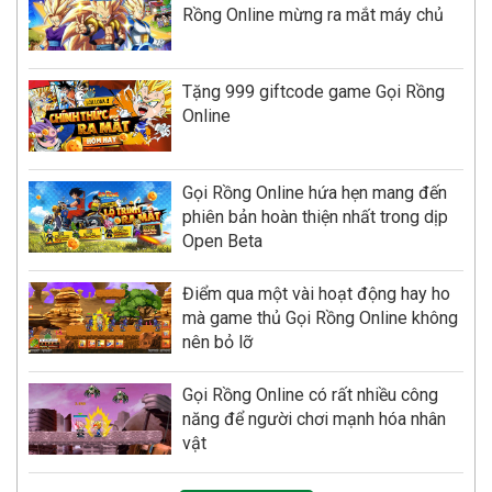
Rồng Online mừng ra mắt máy chủ
Tặng 999 giftcode game Gọi Rồng
Online
Gọi Rồng Online hứa hẹn mang đến
phiên bản hoàn thiện nhất trong dịp
Open Beta
Điểm qua một vài hoạt động hay ho
mà game thủ Gọi Rồng Online không
nên bỏ lỡ
Gọi Rồng Online có rất nhiều công
năng để người chơi mạnh hóa nhân
vật