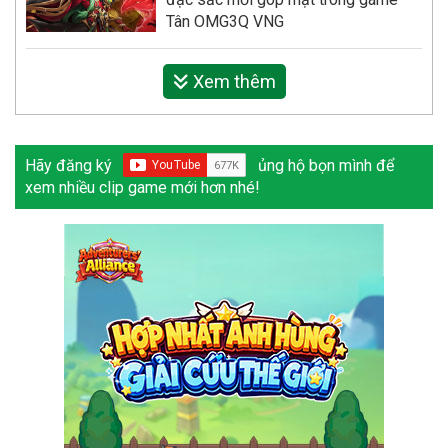
Tân OMG3Q VNG
Xem thêm
Hãy đăng ký
ủng hộ bọn mình để
xem nhiều clip game mới hơn nhé!