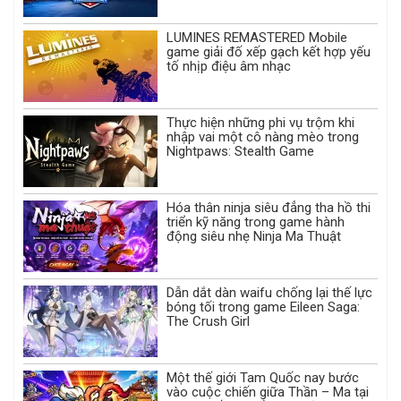
LUMINES REMASTERED Mobile
game giải đố xếp gạch kết hợp yếu
tố nhịp điệu âm nhạc
Thực hiện những phi vụ trộm khi
nhập vai một cô nàng mèo trong
Nightpaws: Stealth Game
Hóa thân ninja siêu đẳng tha hồ thi
triển kỹ năng trong game hành
động siêu nhẹ Ninja Ma Thuật
Dẫn dắt dàn waifu chống lại thế lực
bóng tối trong game Eileen Saga:
The Crush Girl
Một thế giới Tam Quốc nay bước
vào cuộc chiến giữa Thần – Ma tại