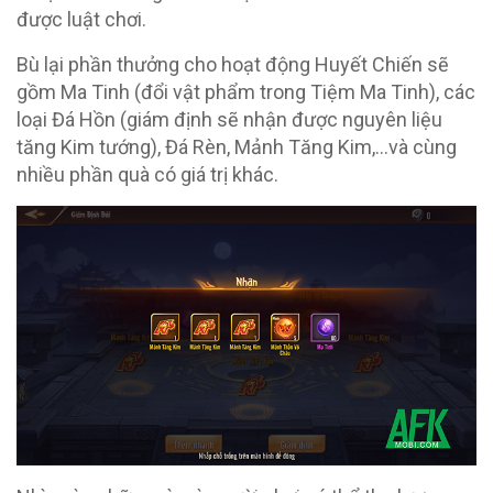
được luật chơi.
Bù lại phần thưởng cho hoạt động Huyết Chiến sẽ
gồm Ma Tinh (đổi vật phẩm trong Tiệm Ma Tinh), các
loại Đá Hồn (giám định sẽ nhận được nguyên liệu
tăng Kim tướng), Đá Rèn, Mảnh Tăng Kim,…và cùng
nhiều phần quà có giá trị khác.