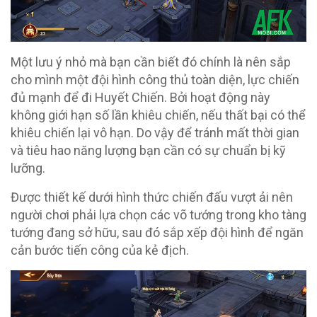
Một lưu ý nhỏ mà bạn cần biết đó chính là nên sắp
cho mình một đội hình công thủ toàn diện, lực chiến
đủ mạnh để đi Huyết Chiến. Bởi hoạt động này
không giới hạn số lần khiêu chiến, nếu thất bại có thể
khiêu chiến lại vô hạn. Do vậy để tránh mất thời gian
và tiêu hao năng lượng bạn cần có sự chuẩn bị kỹ
lưỡng.
Được thiết kế dưới hình thức chiến đấu vượt ải nên
người chơi phải lựa chọn các võ tướng trong kho tàng
tướng đang sở hữu, sau đó sắp xếp đội hình để ngăn
cản bước tiến công của kẻ địch.