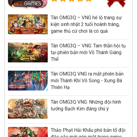
Tân OMG3Q – VNG hé lộ trang sự
kiện sinh nhật 2 tuổi hoành tráng,
game thủ cứ chơi là có quà
Tân OMG3Q – VNG: Tam thần hội tụ
tại phiên bản mới Võ Thánh Giáng
Thế
Tân OMG3Q VNG ra mắt phiên bản
mới Thánh Khí Vô Song - Xưng Bá
Thiên Hạ
Tân OMG3Q VNG: Những đội hình
tướng Bạch Kim đáng chú ý
Thảo Phạt Hải Khấu phó bản tổ đội
đặc sắc mới góp mặt trong game