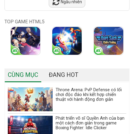
Ngẫu nhiên
TOP GAME HTML5
CÙNG MỤC
ĐANG HOT
Throne Arena: PvP Defense có lối
chơi độc đáo khi kết hợp chiến
thuật với hành động đơn giản
Phát triển võ sĩ Quyền Anh của bạn
một cách đơn giản trong game
Boxing Fighter: Idle Clicker