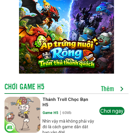
CHƠI GAME H5
Thêm
Thánh Troll Chọc Bạn
H5
Chơi ngay
Game H5
60Mb
Nhìn vậy mà không phải vậy
đó là cách game dẫn dắt
bạn vào đời!