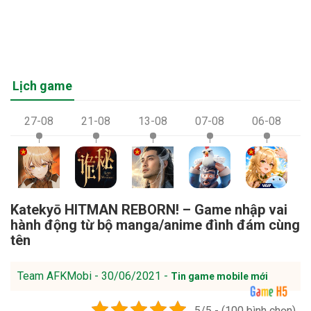
Lịch game
27-08
21-08
13-08
07-08
06-08
Katekyō HITMAN REBORN! – Game nhập vai
hành động từ bộ manga/anime đình đám cùng
tên
Team AFKMobi - 30/06/2021 -
Tin game mobile mới
5/5 - (100 bình chọn)