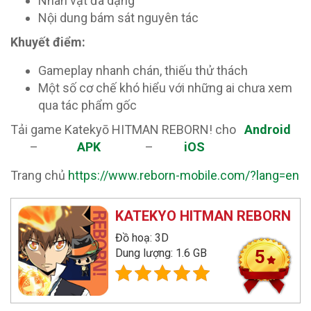
Nhân vật đa dạng
Nội dung bám sát nguyên tác
Khuyết điểm:
Gameplay nhanh chán, thiếu thử thách
Một số cơ chế khó hiểu với những ai chưa xem
qua tác phẩm gốc
Tải game Katekyō HITMAN REBORN! cho
Android
–
APK
–
iOS
Trang chủ
https://www.reborn-mobile.com/?lang=en
KATEKYO HITMAN REBORN
Đồ hoạ: 3D
Dung lượng: 1.6 GB
5