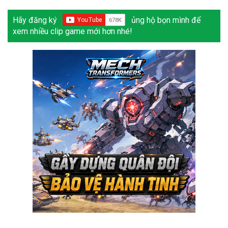
Hãy đăng ký
ủng hộ bọn mình để
xem nhiều clip game mới hơn nhé!