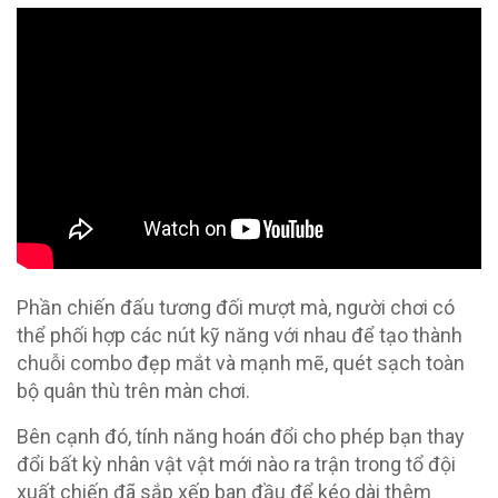
Phần chiến đấu tương đối mượt mà, người chơi có
thể phối hợp các nút kỹ năng với nhau để tạo thành
chuỗi combo đẹp mắt và mạnh mẽ, quét sạch toàn
bộ quân thù trên màn chơi.
Bên cạnh đó, tính năng hoán đổi cho phép bạn thay
đổi bất kỳ nhân vật vật mới nào ra trận trong tổ đội
xuất chiến đã sắp xếp ban đầu để kéo dài thêm