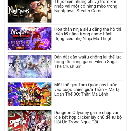
Thực hiện những phi vụ trộm khi
nhập vai một cô nàng mèo trong
Nightpaws: Stealth Game
Hóa thân ninja siêu đẳng tha hồ thi
triển kỹ năng trong game hành
động siêu nhẹ Ninja Ma Thuật
Dẫn dắt dàn waifu chống lại thế lực
bóng tối trong game Eileen Saga:
The Crush Girl
Một thế giới Tam Quốc nay bước
vào cuộc chiến giữa Thần – Ma tại
Loạn Thế 3Q: Thần Ma Lệnh
Dungeon Odyssey game nhập vai
idle kết hợp clicker lấy chủ đề từ bộ
Hồi Ức Trong Ngục Tối