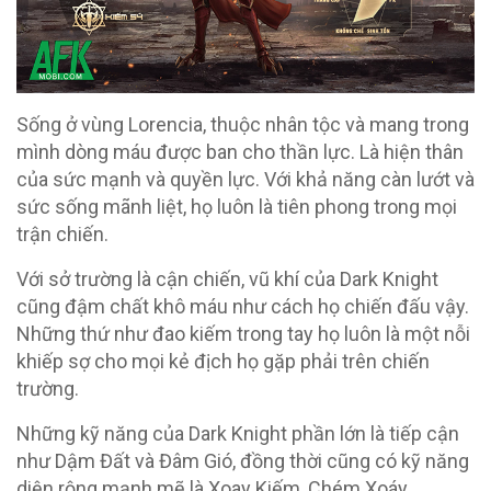
Sống ở vùng Lorencia, thuộc nhân tộc và mang trong
mình dòng máu được ban cho thần lực. Là hiện thân
của sức mạnh và quyền lực. Với khả năng càn lướt và
sức sống mãnh liệt, họ luôn là tiên phong trong mọi
trận chiến.
Với sở trường là cận chiến, vũ khí của Dark Knight
cũng đậm chất khô máu như cách họ chiến đấu vậy.
Những thứ như đao kiếm trong tay họ luôn là một nỗi
khiếp sợ cho mọi kẻ địch họ gặp phải trên chiến
trường.
Những kỹ năng của Dark Knight phần lớn là tiếp cận
như Dậm Đất và Đâm Gió, đồng thời cũng có kỹ năng
diện rộng mạnh mẽ là Xoay Kiếm, Chém Xoáy.