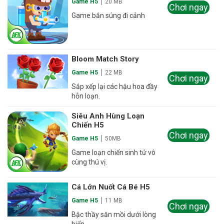
Game H5
20 MB
Chơi ngay
Game bắn súng đi cảnh
Bloom Match Story
Game H5
22 MB
Chơi ngay
Sắp xếp lại các hậu hoa đầy
hỗn loạn.
Siêu Anh Hùng Loạn
Chiến H5
Chơi ngay
Game H5
50MB
Game loạn chiến sinh tử vô
cùng thú vị.
Cá Lớn Nuốt Cá Bé H5
Game H5
11 MB
Chơi ngay
Bậc thầy săn mồi dưới lòng
biển.