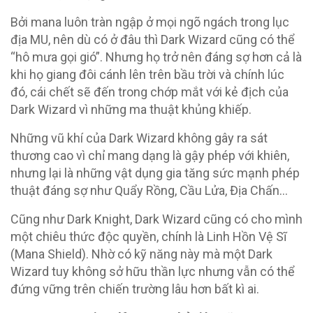
Bởi mana luôn tràn ngập ở mọi ngõ ngách trong lục
địa MU, nên dù có ở đâu thì Dark Wizard cũng có thể
“hô mưa gọi gió”. Nhưng họ trở nên đáng sợ hơn cả là
khi họ giang đôi cánh lên trên bầu trời và chính lúc
đó, cái chết sẽ đến trong chớp mắt với kẻ địch của
Dark Wizard vì những ma thuật khủng khiếp.
Những vũ khí của Dark Wizard không gây ra sát
thương cao vì chỉ mang dạng là gậy phép với khiên,
nhưng lại là những vật dụng gia tăng sức mạnh phép
thuật đáng sợ như Quẩy Rồng, Cầu Lửa, Địa Chấn…
Cũng như Dark Knight, Dark Wizard cũng có cho mình
một chiêu thức độc quyền, chính là Linh Hồn Vệ Sĩ
(Mana Shield). Nhờ có kỹ năng này mà một Dark
Wizard tuy không sở hữu thần lực nhưng vẫn có thể
đứng vững trên chiến trường lâu hơn bất kì ai.