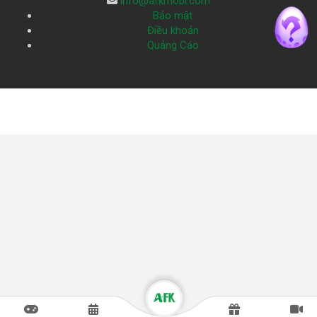
info@afkmobi.com
Bảo mật
Điều khoản
Quảng Cáo