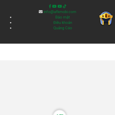
info@afkmobi.com
Bảo mật
Điều khoản
Quảng Cáo