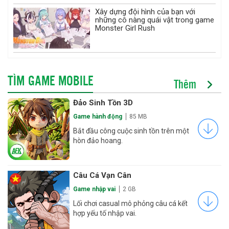
Xây dựng đội hình của bạn với
những cô nàng quái vật trong game
Monster Girl Rush
TÌM GAME MOBILE
Thêm
Đảo Sinh Tồn 3D
Game hành động
85 MB
Bắt đầu công cuộc sinh tồn trên một
hòn đảo hoang.
Câu Cá Vạn Cân
Game nhập vai
2 GB
Lối chơi casual mô phỏng câu cá kết
hợp yếu tố nhập vai.