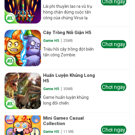
Chơi ngay
Lái phi thuyền lao ra vũ trụ
hòng chặn đứng cuộc tấn
công của chủng Virus lạ.
Cây Trồng Nổi Giận H5
Game H5
25MB
Chơi ngay
Triệu hồi cây trồng đột biến
tấn công Zombie.
Huấn Luyện Khủng Long
H5
Chơi ngay
Game H5
30MB
Game huấn luyện khủng
long đối chiến.
Mini Games Casual
Collection
Chơi ngay
Game H5
11 MB