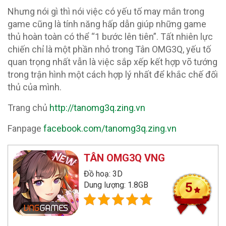
Nhưng nói gì thì nói việc có yếu tố may mắn trong
game cũng là tính năng hấp dẫn giúp những game
thủ hoàn toàn có thể “1 bước lên tiên”. Tất nhiên lực
chiến chỉ là một phần nhỏ trong Tân OMG3Q, yếu tố
quan trọng nhất vẫn là việc sắp xếp kết hợp võ tướng
trong trận hình một cách hợp lý nhất để khắc chế đối
thủ của mình.
Trang chủ
http://tanomg3q.zing.vn
Fanpage
facebook.com/tanomg3q.zing.vn
TÂN OMG3Q VNG
Đồ hoạ: 3D
Dung lượng: 1.8GB
5