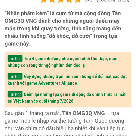
“Nhân phẩm kém” là cụm từ mà cộng đồng Tân
OMG3Q VNG dành cho những người thiếu may
mắn trong khi quay tướng, tính năng mang đến
nhiều tình huống “dở khóc, dở cười” trong tựa
game này.
Top 4 game di động cho người chơi thu thập, nuôi
Tin hot
những con rồng từ ngộ nghĩnh đến độc lạ
Gầy dựng những trận hình anh hùng để đối mặt các đợt
Tin hot
kẻ thù với game Adventurer Alliance
Điểm lại những tựa game di động đã chính thức ra mắt
Tin hot
tại Việt Nam vào cuối tháng 7/2026
Sau gần 1 tháng ra mắt,
Tân OMG3Q VNG
– tựa
game mobile nhập vai thẻ tướng Tam Quốc dường
như vẫn chưa có dấu hiệu hạ nhiệt khi vẫn tiếp tục
nhận được sự quan tâm, ủng hộ nhiệt tình của cộng