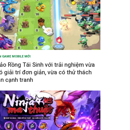
N GAME MOBILE MỚI
ảo Rồng Tái Sinh với trải nghiệm vừa
ó giải trí đơn giản, vừa có thử thách
ẫn cạnh tranh