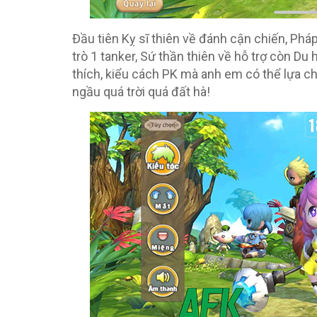
Đầu tiên Kỵ sĩ thiên về đánh cận chiến, Phá
trò 1 tanker, Sứ thần thiên về hỗ trợ còn Du 
thích, kiểu cách PK mà anh em có thể lựa ch
ngầu quá trời quá đất hà!