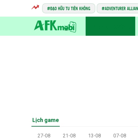
ĐẠO HỮU TU TIÊN KHÔNG
ADVENTURER ALLIA
TIN GAME MOBILE
Lịch game
27-08
21-08
13-08
07-08