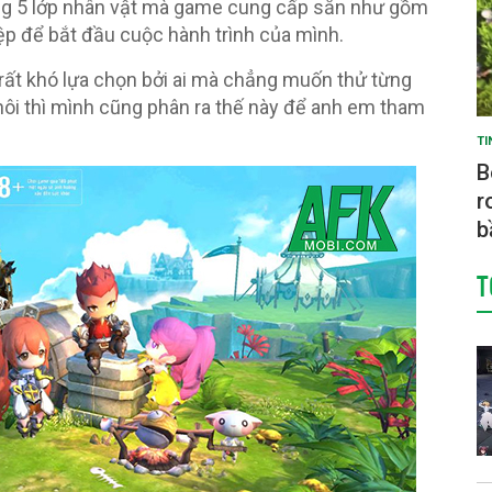
ong 5 lớp nhân vật mà game cung cấp sẵn như gồm
ệp để bắt đầu cuộc hành trình của mình.
 rất khó lựa chọn bởi ai mà chẳng muốn thử từng
ôi thì mình cũng phân ra thế này để anh em tham
TI
B
r
b
T