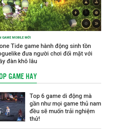
N GAME MOBILE MỚI
one Tide game hành động sinh tồn
oguelike đưa người chơi đối mặt với
ầy đàn khô lâu
OP GAME HAY
Top 6 game di động mà
gần như mọi game thủ nam
đều sẽ muốn trải nghiệm
thử!