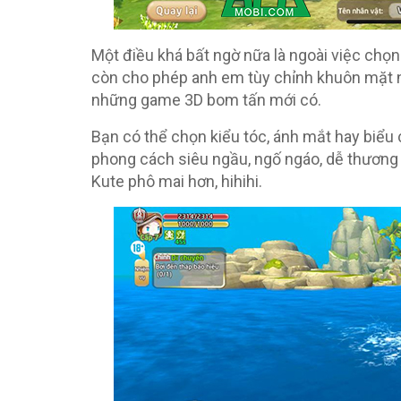
Một điều khá bất ngờ nữa là ngoài việc chọn
còn cho phép anh em tùy chỉnh khuôn mặt n
những game 3D bom tấn mới có.
Bạn có thể chọn kiểu tóc, ánh mắt hay biểu
phong cách siêu ngầu, ngố ngáo, dễ thương 
Kute phô mai hơn, hihihi.