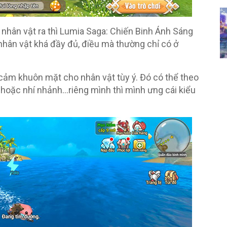
 nhân vật ra thì Lumia Saga: Chiến Binh Ánh Sáng
hân vật khá đầy đủ, điều mà thường chỉ có ở
 cảm khuôn mặt cho nhân vật tùy ý. Đó có thể theo
hoặc nhí nhảnh…riêng mình thì mình ưng cái kiểu