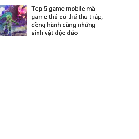
Top 5 game mobile mà
game thủ có thể thu thập,
đồng hành cùng những
sinh vật độc đáo