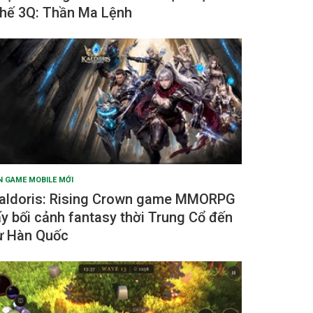
hế 3Q: Thần Ma Lệnh
N GAME MOBILE MỚI
aldoris: Rising Crown game MMORPG
ấy bối cảnh fantasy thời Trung Cổ đến
ừ Hàn Quốc