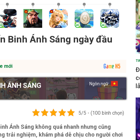
ến Binh Ánh Sáng ngày đầu
TI
e mới
Đ
c
Ngôn ngữ:
NH ÁNH SÁNG
l
5/5 - (100 bình chọn)
 Binh Ánh Sáng không quá nhanh nhưng cũng
 trải nghiệm, khám phá dễ chịu cho người chơi