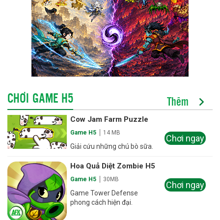
CHƠI GAME H5
Thêm
Cow Jam Farm Puzzle
Game H5
14 MB
Chơi ngay
Giải cứu những chú bò sữa.
Hoa Quả Diệt Zombie H5
Game H5
30MB
Chơi ngay
Game Tower Defense
phong cách hiện đại.