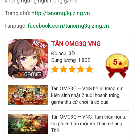
không ngừng nghỉ trong game.
Trang chủ:
http://tanomg3q.zing.vn
Fanpage:
facebook.com/tanomg3q.zing.vn
TÂN OMG3Q VNG
Đồ hoạ: 3D
Dung lượng: 1.8GB
5
Tân OMG3Q – VNG hé lộ trang sự
kiện sinh nhật 2 tuổi hoành tráng,
game thủ cứ chơi là có quà
Tân OMG3Q – VNG: Tam thần hội tụ
tại phiên bản mới Võ Thánh Giáng
Thế