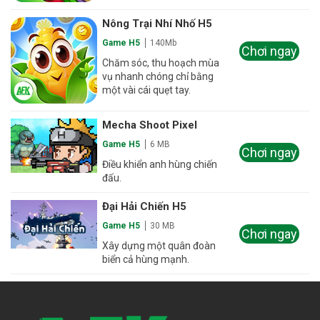
Nông Trại Nhí Nhố H5
Game H5
140Mb
Chơi ngay
Chăm sóc, thu hoạch mùa
vụ nhanh chóng chỉ bằng
một vài cái quẹt tay.
Mecha Shoot Pixel
Game H5
6 MB
Chơi ngay
Điều khiển anh hùng chiến
đấu.
Đại Hải Chiến H5
Game H5
30 MB
Chơi ngay
Xây dựng một quân đoàn
biển cả hùng mạnh.