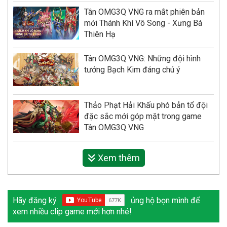
Tân OMG3Q VNG ra mắt phiên bản
mới Thánh Khí Vô Song - Xưng Bá
Thiên Hạ
Tân OMG3Q VNG: Những đội hình
tướng Bạch Kim đáng chú ý
Thảo Phạt Hải Khấu phó bản tổ đội
đặc sắc mới góp mặt trong game
Tân OMG3Q VNG
Xem thêm
Hãy đăng ký
ủng hộ bọn mình để
xem nhiều clip game mới hơn nhé!