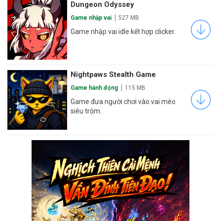
Dungeon Odyssey
Game nhập vai
527 MB
Game nhập vai idle kết hợp clicker.
Nightpaws Stealth Game
Game hành động
115 MB
Game đưa người chơi vào vai mèo
siêu trộm.