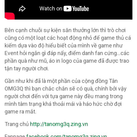
Bên cạnh chuỗi sự kiện săn thưởng lớn thì trò chơi
cũng có một loạt các hoạt động nhỏ để game thủ cá
kiếm dựa vào độ hiểu biết của mình về game như
Event hỏi ngắn gì đáp nấy, điểm danh fan cứng…các
phần quà như mũ, áo in logo của game đã được trao
tận tay người chơi.
Gần như khi đã là một phần của cộng đồng Tân
OMG3Q thì bạn chắc chắn sẽ có quà, chính bởi vậy
người chơi đến với tựa game này đều mang trong
mình tâm trạng khá thoải mái và háo hức chờ đợi
game ra mắt.
Trang chủ
http://tanomg3q.zing.vn
Fanpage
facebook.com/tanomg3q.zing.vn