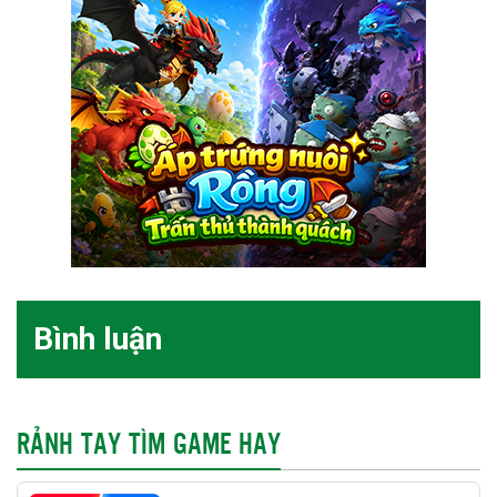
Bình luận
RẢNH TAY TÌM GAME HAY