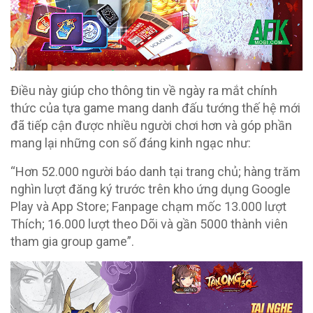
Điều này giúp cho thông tin về ngày ra mắt chính
thức của tựa game mang danh đấu tướng thế hệ mới
đã tiếp cận được nhiều người chơi hơn và góp phần
mang lại những con số đáng kinh ngạc như:
“Hơn 52.000 người báo danh tại trang chủ; hàng trăm
nghìn lượt đăng ký trước trên kho ứng dụng Google
Play và App Store; Fanpage chạm mốc 13.000 lượt
Thích; 16.000 lượt theo Dõi và gần 5000 thành viên
tham gia group game”.