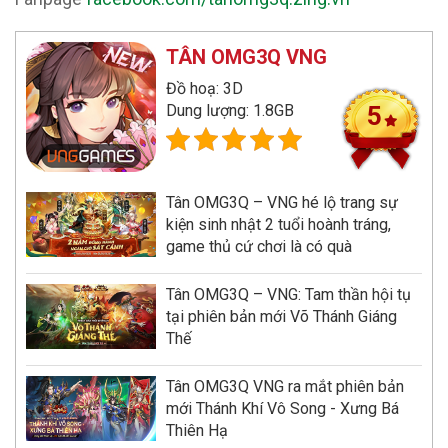
TÂN OMG3Q VNG
Đồ hoạ: 3D
Dung lượng: 1.8GB
5
Tân OMG3Q – VNG hé lộ trang sự
kiện sinh nhật 2 tuổi hoành tráng,
game thủ cứ chơi là có quà
Tân OMG3Q – VNG: Tam thần hội tụ
tại phiên bản mới Võ Thánh Giáng
Thế
Tân OMG3Q VNG ra mắt phiên bản
mới Thánh Khí Vô Song - Xưng Bá
Thiên Hạ