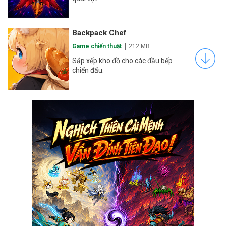
Backpack Chef
Game chiến thuật
212 MB
Sắp xếp kho đồ cho các đầu bếp
chiến đấu.