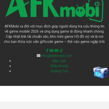
AFKMobi ra đời với mục đích giúp người dùng tra cứu thông tin
về game mobile 2026 và ứng dụng game di động nhanh chóng.
Cập nhật link tải chuẩn xác, kho mini game H5 đồ sộ và là nơi
cho bạn thỏa sức săn giftcode game – thẻ cào game ngập trời.
info@afkmobi.com
Bảo mật
Điều khoản
Quảng Cáo