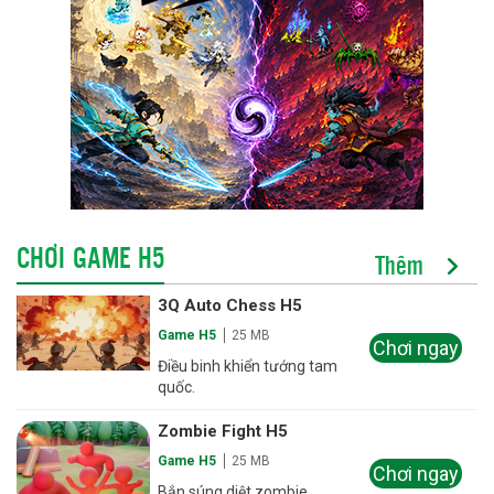
CHƠI GAME H5
Thêm
3Q Auto Chess H5
Game H5
25 MB
Chơi ngay
Điều binh khiển tướng tam
quốc.
Zombie Fight H5
Game H5
25 MB
Chơi ngay
Bắn súng diệt zombie