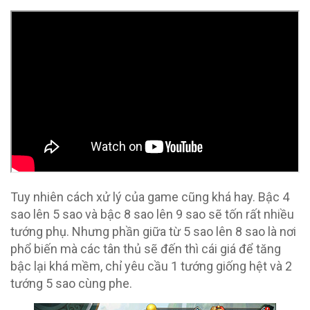
Tuy nhiên cách xử lý của game cũng khá hay. Bậc 4
sao lên 5 sao và bậc 8 sao lên 9 sao sẽ tốn rất nhiều
tướng phụ. Nhưng phần giữa từ 5 sao lên 8 sao là nơi
phổ biến mà các tân thủ sẽ đến thì cái giá để tăng
bậc lại khá mềm, chỉ yêu cầu 1 tướng giống hệt và 2
tướng 5 sao cùng phe.