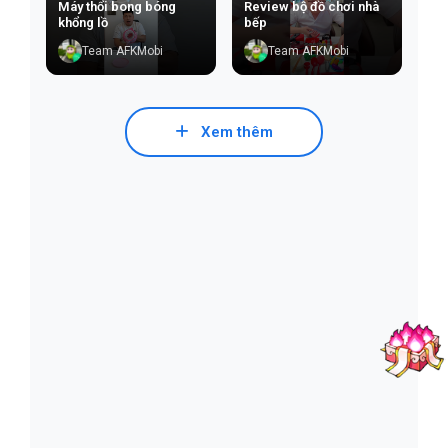
Máy thổi bong bóng
Review bộ đồ chơi nhà
khổng lồ
bếp
Team AFKMobi
Team AFKMobi
Xem thêm