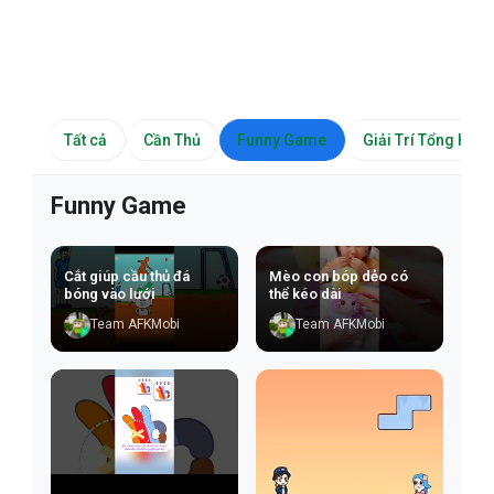
Tất cả
Cần Thủ
Funny Game
Giải Trí Tổng Hợp
Funny Game
Cắt giúp cầu thủ đá
Mèo con bóp dẻo có
bóng vào lưới
thể kéo dài
Team AFKMobi
Team AFKMobi