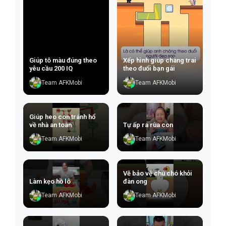
Giúp tô màu đúng theo
Xếp hình giúp chàng trai
yêu cầu 200 IQ
theo đuổi bạn gái
Team AFKMobi
Team AFKMobi
Giúp heo con tránh hổ
về nhà an toàn
Tự ấp ra rùa con
Team AFKMobi
Team AFKMobi
Vẽ bảo vệ chú chó khỏi
Làm kẹo hồ lô
đàn ong
Team AFKMobi
Team AFKMobi