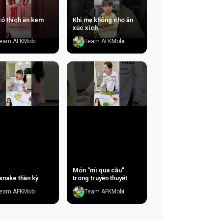
có thích ăn kem
Khi mẹ không cho ăn
xúc xích
eam AFKMobi
Team AFKMobi
Món "mì qua cầu"
snake thần kỳ
trong truyền thuyết
eam AFKMobi
Team AFKMobi