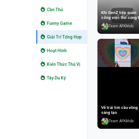
Cần Thủ
Khi GenZ tiếp quản
công việc thờ cúng 
tiên
Funny Game
Team AFKMobi
Giải Trí Tổng Hợp
Hoạt Hình
Kiến Thức Thú Vị
Tây Du Ký
Vẽ trái tim cầu vồng
sáng tạo
Team AFKMobi