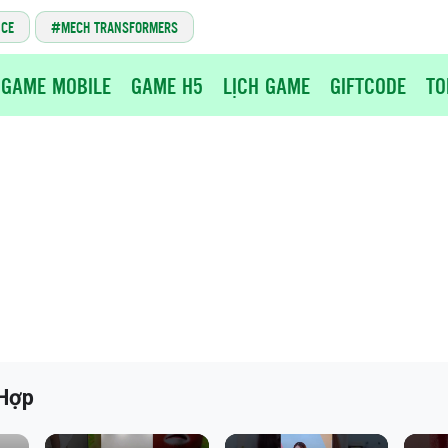
NCE
MECH TRANSFORMERS
GAME MOBILE
GAME H5
LỊCH GAME
GIFTCODE
TO
 Hợp