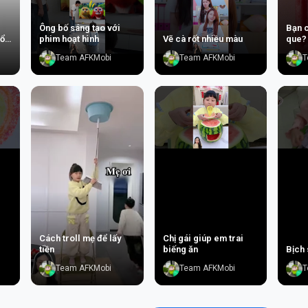
Ông bố sáng tạo với
Bạn 
tổ
phim hoạt hình
Vẽ cà rốt nhiều màu
que?
Team AFKMobi
Team AFKMobi
T
Cách troll mẹ để lấy
Chị gái giúp em trai
tiền
biếng ăn
Bịch 
Team AFKMobi
Team AFKMobi
T