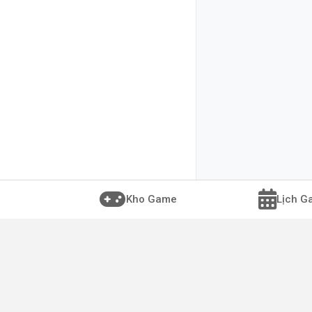
Kho Game
Lịch G