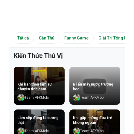
Tất cả
Cần Thủ
Funny Game
Giải Trí Tổng Hợp
Kiến Thức Thú Vị
Khi bạn thân tâm sự
Bí ẩn máy nước trường
chuyện tình cảm
học
Team AFKMobi
Team AFKMobi
Làm sếp đúng là sướng
Khi gặp những đứa trẻ
thật
không ngoan
Team AFKMobi
Team AFKMobi