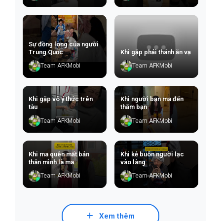
Sự đồng lòng của người
Trung Quốc
Khi gặp phải thánh ăn vạ
Team AFKMobi
Team AFKMobi
Khi gặp vô ý thức trên
Khi người bạn ma đến
tàu
thăm bạn
Team AFKMobi
Team AFKMobi
Khi ma quên mất bản
Khi kẻ buôn người lạc
thân mình là ma
vào làng
Team AFKMobi
Team AFKMobi
Xem thêm