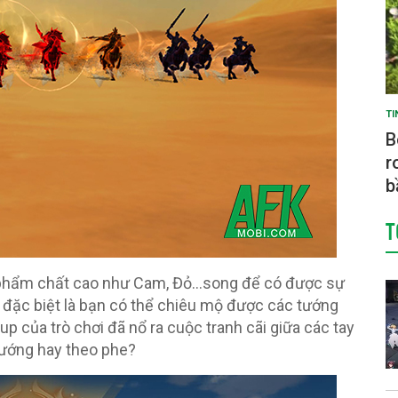
TI
B
r
b
T
ó phẩm chất cao như Cam, Đỏ…song để có được sự
 đặc biệt là bạn có thể chiêu mộ được các tướng
p của trò chơi đã nổ ra cuộc tranh cãi giữa các tay
tướng hay theo phe?