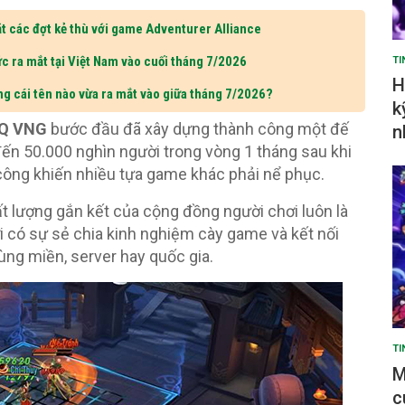
t các đợt kẻ thù với game Adventurer Alliance
c ra mắt tại Việt Nam vào cuối tháng 7/2026
TI
H
ng cái tên nào vừa ra mắt vào giữa tháng 7/2026?
k
Q VNG
bước đầu đã xây dựng thành công một đế
n
ến 50.000 nghìn người trong vòng 1 tháng sau khi
công khiến nhiều tựa game khác phải nể phục.
 lượng gắn kết của cộng đồng người chơi luôn là
i có sự sẻ chia kinh nghiệm cày game và kết nối
ùng miền, server hay quốc gia.
TI
M
c