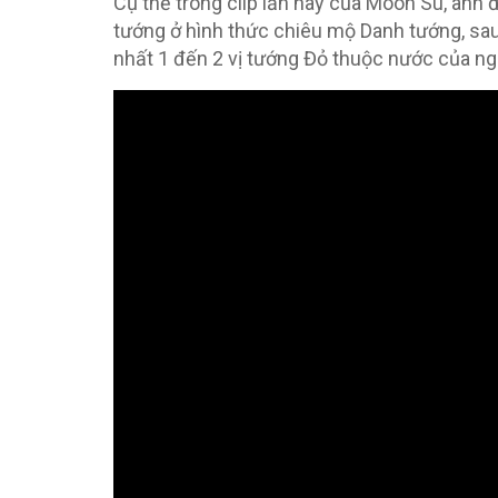
Cụ thể trong clip lần này của Moon Su, anh
tướng ở hình thức chiêu mộ Danh tướng, sau 
nhất 1 đến 2 vị tướng Đỏ thuộc nước của ng