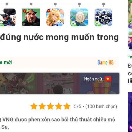
a đúng nước mong muốn trong
TI
e mới
Đ
c
Ngôn ngữ:
l
5/5 - (100 bình chọn)
 VNG được phen xôn sao bởi thủ thuật chiêu mộ
 Su.