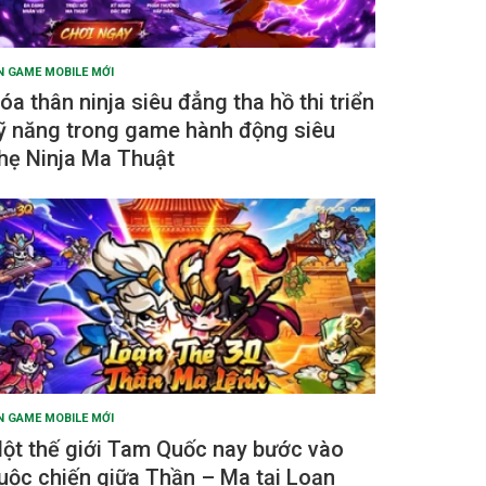
N GAME MOBILE MỚI
óa thân ninja siêu đẳng tha hồ thi triển
ỹ năng trong game hành động siêu
hẹ Ninja Ma Thuật
N GAME MOBILE MỚI
ột thế giới Tam Quốc nay bước vào
uộc chiến giữa Thần – Ma tại Loạn