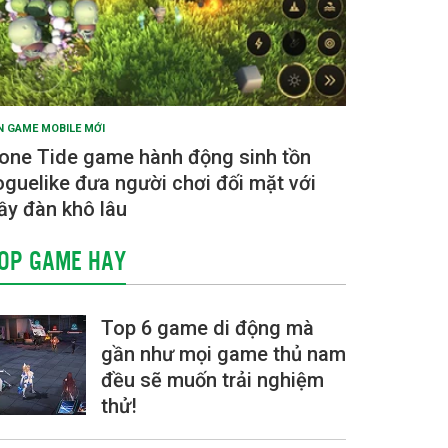
N GAME MOBILE MỚI
one Tide game hành động sinh tồn
oguelike đưa người chơi đối mặt với
ầy đàn khô lâu
OP GAME HAY
Top 6 game di động mà
gần như mọi game thủ nam
đều sẽ muốn trải nghiệm
thử!