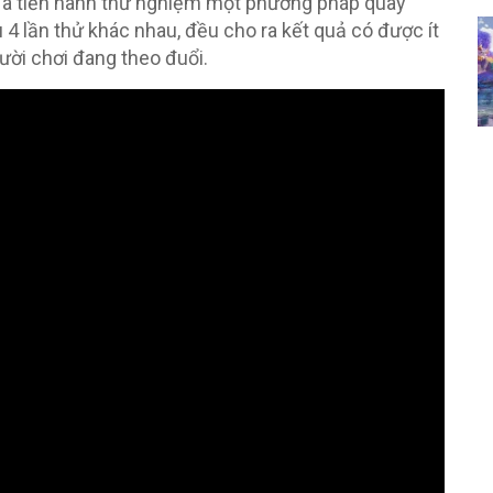
 đã tiến hành thử nghiệm một phương pháp quay
4 lần thử khác nhau, đều cho ra kết quả có được ít
ười chơi đang theo đuổi.