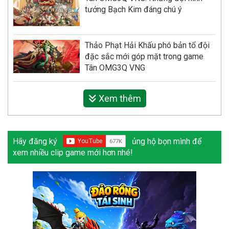
tướng Bạch Kim đáng chú ý
Thảo Phạt Hải Khấu phó bản tổ đội
đặc sắc mới góp mặt trong game
Tân OMG3Q VNG
Xem thêm
Hãy đăng ký
ủng hộ bọn mình để
xem nhiều clip game mới hơn nhé!