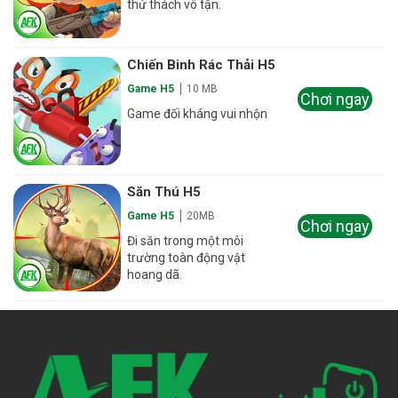
thử thách vô tận.
Chiến Binh Rác Thải H5
Game H5
10 MB
Chơi ngay
Game đối kháng vui nhộn
Săn Thú H5
Game H5
20MB
Chơi ngay
Đi săn trong một môi
trường toàn động vật
hoang dã.