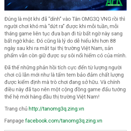
Đúng là một khi đã “dính” vào Tân OMG3Q VNG rồi thì
người chơi khó mà “dứt ra” được khi mỗi tuần, mỗi
tháng game liên tục đưa bạn đi từ bất ngờ này sang
bất ngờ khác. Đó cũng là lý do dễ hiểu khi hơn 88
ngày sau khi ra mắt tại thị trường Việt Nam, sản
phẩm vẫn còn giữ được sự sôi nổi hiếm có của mình.
Đã thế những phản hồi tích cực đến từ lượng người
chơi cũ lẫn mới như là tấm tem bảo đảm chất lượng
được kiểm định mà trò chơi đang sở hữu. Và chính
điều này đã tạo nên một cộng đồng game đấu tướng
thế hệ mới hàng đầu thị trường Việt Nam!
Trang chủ
http://tanomg3q.zing.vn
Fanpage
facebook.com/tanomg3q.zing.vn