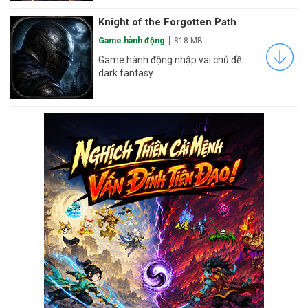
Knight of the Forgotten Path
Game hành động
818 MB
Game hành động nhập vai chủ đề
dark fantasy.