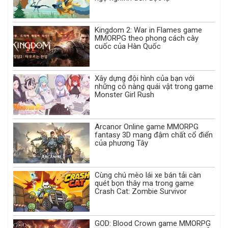
Kingdom 2: War in Flames game
MMORPG theo phong cách cày
cuốc của Hàn Quốc
Xây dựng đội hình của bạn với
những cô nàng quái vật trong game
Monster Girl Rush
Arcanor Online game MMORPG
fantasy 3D mang đậm chất cổ điển
của phương Tây
Cùng chú mèo lái xe bán tải càn
quét bọn thây ma trong game
Crash Cat: Zombie Survivor
GOD: Blood Crown game MMORPG