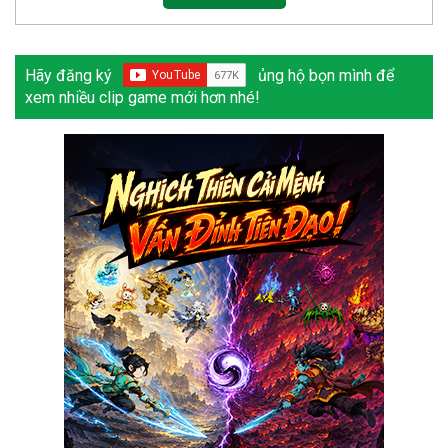
Hãy đăng ký
ủng hộ bọn mình để
xem nhiều clip game mới hơn nhé!