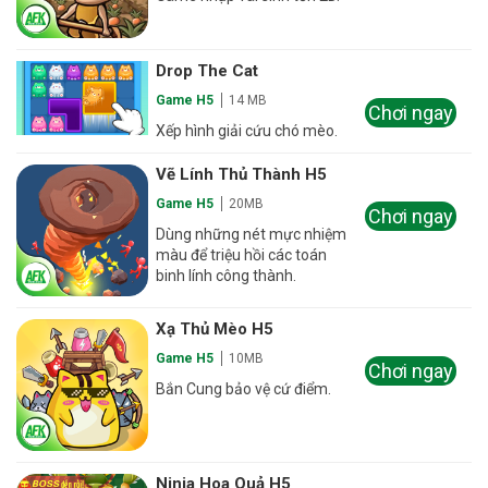
Drop The Cat
Game H5
14 MB
Chơi ngay
Xếp hình giải cứu chó mèo.
Vẽ Lính Thủ Thành H5
Game H5
20MB
Chơi ngay
Dùng những nét mực nhiệm
màu để triệu hồi các toán
binh lính công thành.
Xạ Thủ Mèo H5
Game H5
10MB
Chơi ngay
Bắn Cung bảo vệ cứ điểm.
Ninja Hoa Quả H5