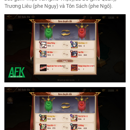
Trương Liêu (phe Ngụy) và Tôn Sách (phe Ngô).