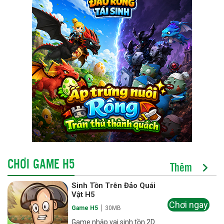
CHƠI GAME H5
Thêm
Sinh Tồn Trên Đảo Quái
Vật H5
Chơi ngay
Game H5
30MB
Game nhập vai sinh tồn 2D.