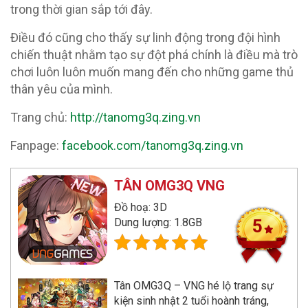
trong thời gian sắp tới đây.
Điều đó cũng cho thấy sự linh động trong đội hình
chiến thuật nhằm tạo sự đột phá chính là điều mà trò
chơi luôn luôn muốn mang đến cho những game thủ
thân yêu của mình.
Trang chủ:
http://tanomg3q.zing.vn
Fanpage:
facebook.com/tanomg3q.zing.vn
TÂN OMG3Q VNG
Đồ hoạ: 3D
Dung lượng: 1.8GB
5
Tân OMG3Q – VNG hé lộ trang sự
kiện sinh nhật 2 tuổi hoành tráng,