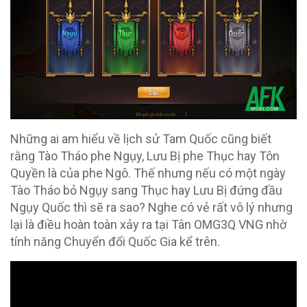
Những ai am hiểu về lịch sử Tam Quốc cũng biết
rằng Tào Tháo phe Ngụy, Lưu Bị phe Thục hay Tôn
Quyền là của phe Ngô. Thế nhưng nếu có một ngày
Tào Tháo bỏ Ngụy sang Thục hay Lưu Bị đứng đầu
Ngụy Quốc thì sẽ ra sao? Nghe có vẻ rất vô lý nhưng
lại là điều hoàn toàn xảy ra tại Tân OMG3Q VNG nhờ
tính năng Chuyển đổi Quốc Gia kể trên.