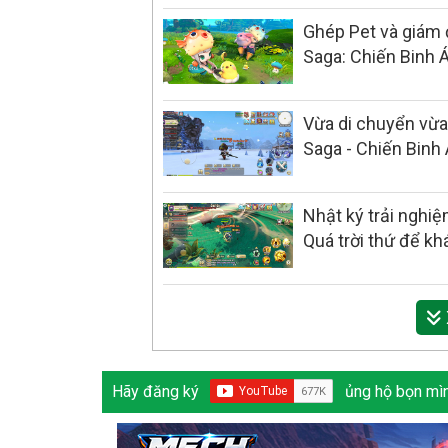
Ghép Pet và giám đ
Saga: Chiến Binh 
Vừa di chuyển vừa
Saga - Chiến Binh
Nhật ký trải nghi
Quá trời thứ để k
Hãy đăng ký
ủng hộ bọn mìn