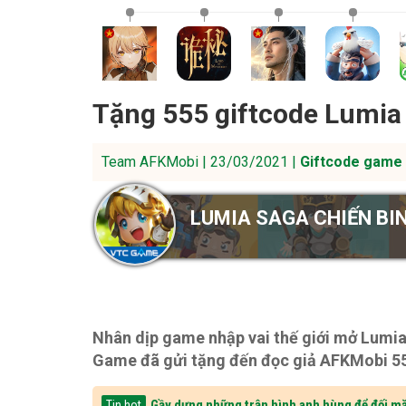
Tặng 555 giftcode Lumia
Team AFKMobi | 23/03/2021 |
Giftcode game 
LUMIA SAGA CHIẾN BI
Nhân dịp game nhập vai thế giới mở Lumi
Game đã gửi tặng đến đọc giả AFKMobi 555
Gầy dựng những trận hình anh hùng để đối mặ
Tin hot