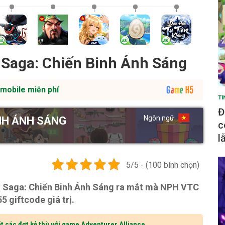
 Saga: Chiến Binh Ánh Sáng
mobile miễn phí
TI
Đ
Ngôn ngữ:
NH ÁNH SÁNG
c
l
5/5 - (100 bình chọn)
a Saga: Chiến Binh Ánh Sáng ra mắt mà NPH VTC
 giftcode giá trị.
t các đợt kẻ thù với game Adventurer Alliance