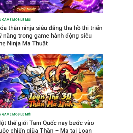
N GAME MOBILE MỚI
óa thân ninja siêu đẳng tha hồ thi triển
ỹ năng trong game hành động siêu
hẹ Ninja Ma Thuật
N GAME MOBILE MỚI
ột thế giới Tam Quốc nay bước vào
uộc chiến giữa Thần – Ma tại Loạn