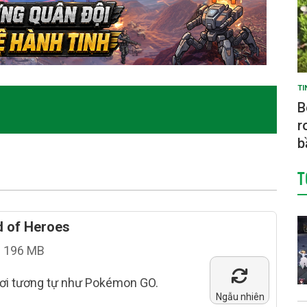
TI
B
r
b
T
d of Heroes
196 MB
hơi tương tự như Pokémon GO.
Ngẫu nhiên