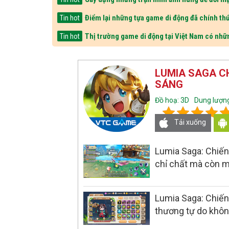
Điểm lại những tựa game di động đã chính thứ
Tin hot
Thị trường game di động tại Việt Nam có nhữ
Tin hot
LUMIA SAGA C
SÁNG
Đồ hoạ: 3D
Dung lượng
Tải xuống
Lumia Saga: Chiến
chỉ chất mà còn 
Lumia Saga: Chiến
thương tự do không