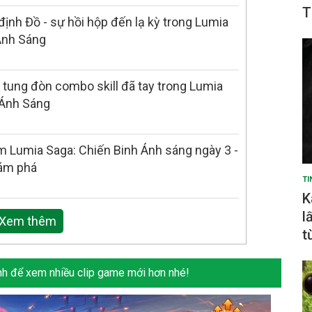
T
ịnh Đồ - sự hồi hộp đến lạ kỳ trong Lumia
Ánh Sáng
 tung đòn combo skill đã tay trong Lumia
 Ánh Sáng
ệm Lumia Saga: Chiến Binh Ánh sáng ngày 3 -
hám phá
TI
K
l
Xem thêm
t
h để xem nhiều clip game mới hơn nhé!