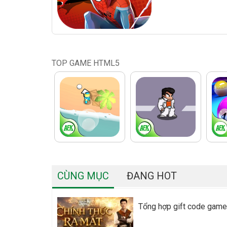
TOP GAME HTML5
CÙNG MỤC
ĐANG HOT
Tổng hợp gift code game