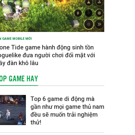
N GAME MOBILE MỚI
one Tide game hành động sinh tồn
oguelike đưa người chơi đối mặt với
ầy đàn khô lâu
OP GAME HAY
Top 6 game di động mà
gần như mọi game thủ nam
đều sẽ muốn trải nghiệm
thử!