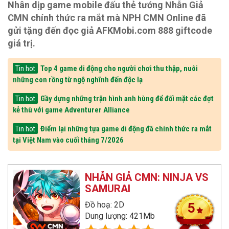
Nhân dịp game mobile đấu thẻ tướng Nhẫn Giả
CMN chính thức ra mắt mà NPH CMN Online đã
gửi tặng đến đọc giả AFKMobi.com 888 giftcode
giá trị.
Top 4 game di động cho người chơi thu thập, nuôi
Tin hot
những con rồng từ ngộ nghĩnh đến độc lạ
Gầy dựng những trận hình anh hùng để đối mặt các đợt
Tin hot
kẻ thù với game Adventurer Alliance
Điểm lại những tựa game di động đã chính thức ra mắt
Tin hot
tại Việt Nam vào cuối tháng 7/2026
NHẪN GIẢ CMN: NINJA VS
SAMURAI
Đồ hoạ: 2D
5
Dung lượng: 421Mb