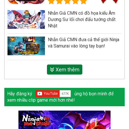
Nhẫn Giả CMN có đồ họa kiểu Âm
Dương Sư lối chơi đấu tướng chất
Nhật
Nhẫn Giả CMN đưa cả thế giới Ninja
và Samurai vào lòng tay bạn!
Xem thêm
Hãy đăng ký
ủng hộ bọn mình để
xem nhiều clip game mới hơn nhé!