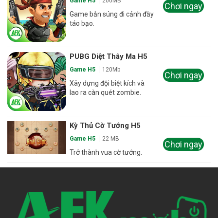
Game H5
200MB
Chơi ngay
Game bắn súng đi cảnh đầy
táo bạo.
PUBG Diệt Thây Ma H5
Game H5
120Mb
Chơi ngay
Xây dựng đội biệt kích và
lao ra càn quét zombie.
Kỳ Thủ Cờ Tướng H5
Game H5
22 MB
Chơi ngay
Trở thành vua cờ tướng.