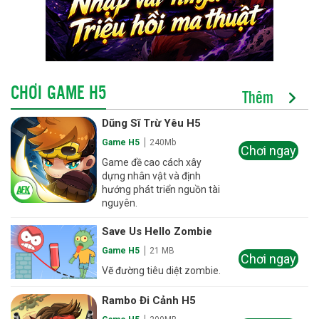
CHƠI GAME H5
Thêm
Dũng Sĩ Trừ Yêu H5
Game H5
240Mb
Chơi ngay
Game đề cao cách xây
dựng nhân vật và định
hướng phát triển nguồn tài
nguyên.
Save Us Hello Zombie
Game H5
21 MB
Chơi ngay
Vẽ đường tiêu diệt zombie.
Rambo Đi Cảnh H5