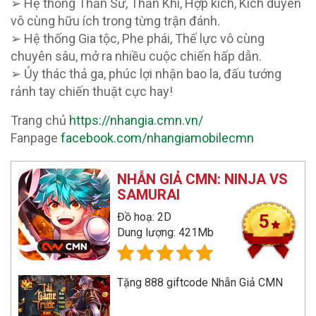
➢ Hệ thống Thần Sư, Thần Khí, Hợp kích, Kích duyên
vô cùng hữu ích trong từng trận đánh.
➢ Hệ thống Gia tộc, Phe phái, Thế lực vô cùng
chuyên sâu, mở ra nhiều cuộc chiến hấp dẫn.
➢ Ủy thác thả ga, phúc lợi nhận bao la, đấu tướng
rảnh tay chiến thuật cực hay!
Trang chủ
https://nhangia.cmn.vn/
Fanpage
facebook.com/nhangiamobilecmn
NHẪN GIẢ CMN: NINJA VS
SAMURAI
Đồ hoạ: 2D
5
Dung lượng: 421Mb
Tặng 888 giftcode Nhẫn Giả CMN