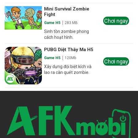
Mini Survival Zombie
Fight
Chơi ngay
Game H5
283 MB
Sinh tồn zombie phong
cách hoạt hình.
PUBG Diệt Thây Ma H5
Game H5
120Mb
Chơi ngay
Xây dựng đội biệt kích và
lao ra càn quét zombie.