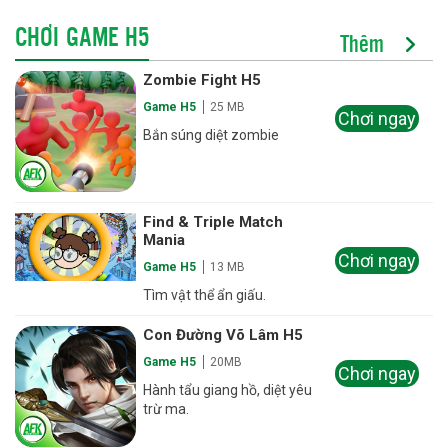
CHƠI GAME H5
Thêm
Zombie Fight H5
Game H5
25 MB
Chơi ngay
Bắn súng diệt zombie
Find & Triple Match
Mania
Chơi ngay
Game H5
13 MB
Tìm vật thể ẩn giấu.
Con Đường Võ Lâm H5
Game H5
20MB
Chơi ngay
Hành tẩu giang hồ, diệt yêu
trừ ma.