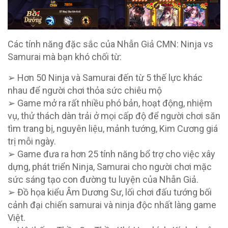
Các tính năng đặc sắc của Nhẫn Giả CMN: Ninja vs
Samurai mà bạn khó chối từ:
➢ Hơn 50 Ninja và Samurai đến từ 5 thế lực khác
nhau để người chơi thỏa sức chiêu mộ
➢ Game mở ra rất nhiều phó bản, hoạt động, nhiệm
vụ, thử thách dàn trải ở mọi cấp độ để người chơi săn
tìm trang bị, nguyên liệu, mảnh tướng, Kim Cương giá
trị mỗi ngày.
➢ Game đưa ra hơn 25 tính năng bổ trợ cho việc xây
dựng, phát triển Ninja, Samurai cho người chơi mặc
sức sáng tạo con đường tu luyện của Nhẫn Giả.
➢ Đồ họa kiểu Âm Dương Sư, lối chơi đấu tướng bối
cảnh đại chiến samurai và ninja độc nhất làng game
Việt.