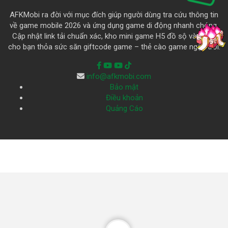
AFKMobi ra đời với mục đích giúp người dùng tra cứu thông tin
về game mobile 2026 và ứng dụng game di động nhanh chóng.
Cập nhật link tải chuẩn xác, kho mini game H5 đồ sộ và là nơi
cho bạn thỏa sức săn giftcode game – thẻ cào game ngập trời.
info@afkmobi.com
Bảo mật
Điều khoản
Quảng Cáo