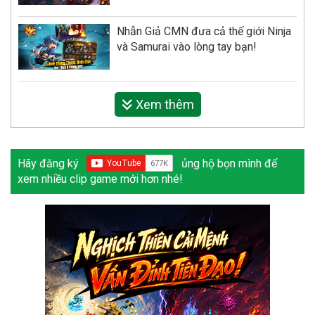
Nhẫn Giả CMN đưa cả thế giới Ninja
và Samurai vào lòng tay bạn!
Xem thêm
Hãy đăng ký
ủng hộ bọn mình để
xem nhiều clip game mới hơn nhé!