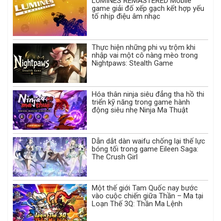
LUMINES REMASTERED Mobile
game giải đố xếp gạch kết hợp yếu
tố nhịp điệu âm nhạc
Thực hiện những phi vụ trộm khi
nhập vai một cô nàng mèo trong
Nightpaws: Stealth Game
Hóa thân ninja siêu đẳng tha hồ thi
triển kỹ năng trong game hành
động siêu nhẹ Ninja Ma Thuật
Dẫn dắt dàn waifu chống lại thế lực
bóng tối trong game Eileen Saga:
The Crush Girl
Một thế giới Tam Quốc nay bước
vào cuộc chiến giữa Thần – Ma tại
Loạn Thế 3Q: Thần Ma Lệnh