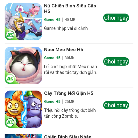
Nữ Chiến Binh Siêu Cấp
H5
Chơi ngay
Game H5
40 MB
Game nhập vai đi cảnh
Nuôi Meo Meo H5
Game H5
30Mb
Chơi ngay
Lối chơi hợp nhất Mèo nhàn
rỗi và thao tác tay đơn giản.
Cây Trồng Nổi Giận H5
Game H5
25MB
Chơi ngay
Triệu hồi cây trồng đột biến
tấn công Zombie.
Chiến Binh Siêu Nhân