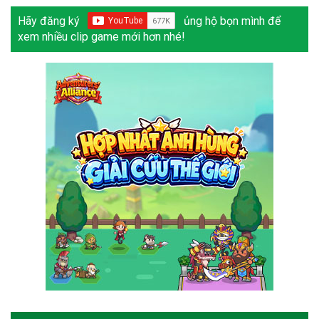
Hãy đăng ký
ủng hộ bọn mình để
xem nhiều clip game mới hơn nhé!