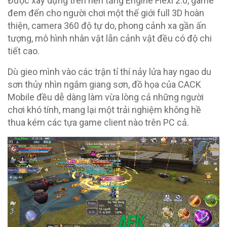
Được xây dựng trên nền tảng Engine Flexi 2.0, game
đem đến cho người chơi một thế giới full 3D hoàn
thiện, camera 360 độ tự do, phong cảnh xa gần ấn
tượng, mô hình nhân vật lẫn cảnh vật đều có độ chi
tiết cao.
Dù gieo mình vào các trận tỉ thí nảy lửa hay ngao du
sơn thủy nhìn ngắm giang sơn, đồ họa của CACK
Mobile đều dễ dàng làm vừa lòng cả những người
chơi khó tính, mang lại một trải nghiệm không hề
thua kém các tựa game client nào trên PC cả.