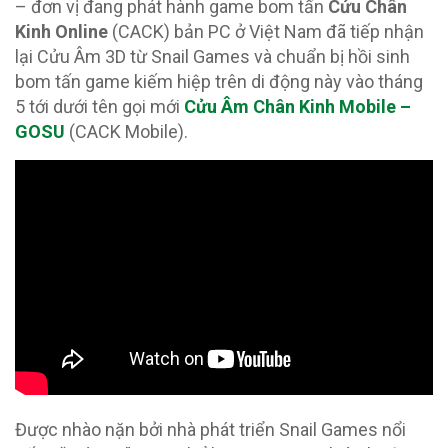
– đơn vị đang phát hành game bom tấn
Cửu Chân
Kinh Online
(CACK) bản PC ở Việt Nam đã tiếp nhận
lại Cửu Âm 3D từ Snail Games và chuẩn bị hồi sinh
bom tấn game kiếm hiệp trên di động này vào tháng
5 tới dưới tên gọi mới
Cửu Âm Chân Kinh Mobile –
GOSU
(CACK Mobile).
Được nhào nặn bởi nhà phát triển Snail Games nổi