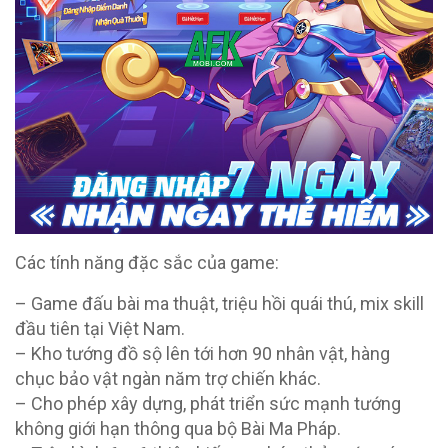
Các tính năng đặc sắc của game:
– Game đấu bài ma thuật, triệu hồi quái thú, mix skill
đầu tiên tại Việt Nam.
– Kho tướng đồ sộ lên tới hơn 90 nhân vật, hàng
chục bảo vật ngàn năm trợ chiến khác.
– Cho phép xây dựng, phát triển sức mạnh tướng
không giới hạn thông qua bộ Bài Ma Pháp.