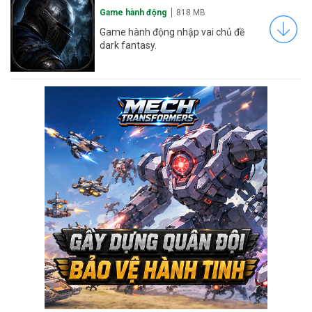
Game hành động
818 MB
Game hành động nhập vai chủ đề
dark fantasy.