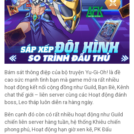
Bám sát thông điệp của bộ truyện Yu-Gi-Oh! là đề
cao sức mạnh tình bạn mà game mở ra rất nhiều
hoạt động kết nối cộng đồng như Guild, Bạn Bè, Kênh
chat thế giới – liên server cùng các Hoạt động đánh
boss, Leo tháp luôn diễn ra hàng ngày.
Bên cạnh đó còn có rất nhiều hoạt động như Guild
chiến liên server hàng tuần, hệ thống Khiêu chiến
phong phú, Hoạt động hạn giờ xen kẽ, PK Đấu