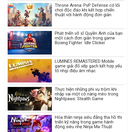
Throne Arena: PvP Defense có lối
chơi độc đáo khi kết hợp chiến
thuật với hành động đơn giản
Phát triển võ sĩ Quyền Anh của bạn
một cách đơn giản trong game
Boxing Fighter: Idle Clicker
LUMINES REMASTERED Mobile
game giải đố xếp gạch kết hợp yếu
tố nhịp điệu âm nhạc
Thực hiện những phi vụ trộm khi
nhập vai một cô nàng mèo trong
Nightpaws: Stealth Game
Hóa thân ninja siêu đẳng tha hồ thi
triển kỹ năng trong game hành
động siêu nhẹ Ninja Ma Thuật