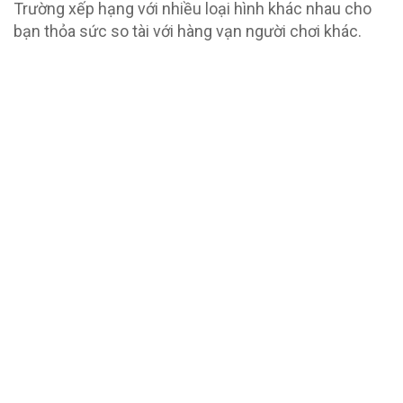
Trường xếp hạng với nhiều loại hình khác nhau cho
bạn thỏa sức so tài với hàng vạn người chơi khác.