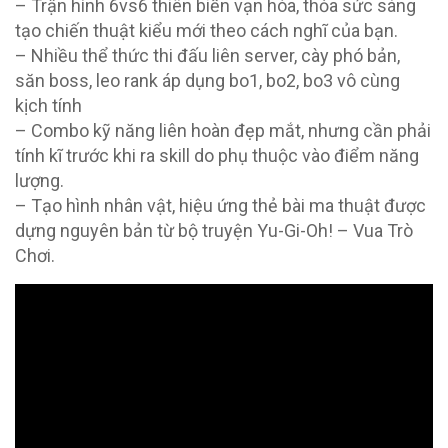
– Trận hình 6vs6 thiên biến vạn hóa, thỏa sức sáng
tạo chiến thuật kiểu mới theo cách nghĩ của bạn.
– Nhiều thể thức thi đấu liên server, cày phó bản,
săn boss, leo rank áp dụng bo1, bo2, bo3 vô cùng
kịch tính
– Combo kỹ năng liên hoàn đẹp mắt, nhưng cần phải
tính kĩ trước khi ra skill do phụ thuộc vào điểm năng
lượng.
– Tạo hình nhân vật, hiệu ứng thẻ bài ma thuật được
dựng nguyên bản từ bộ truyện Yu-Gi-Oh! – Vua Trò
Chơi.