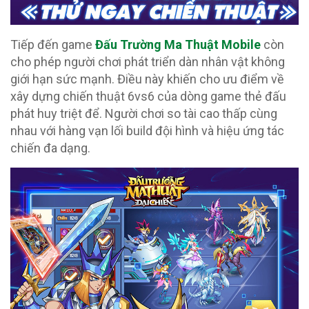
Tiếp đến game
Đấu Trường Ma Thuật Mobile
còn
cho phép người chơi phát triển dàn nhân vật không
giới hạn sức mạnh. Điều này khiến cho ưu điểm về
xây dựng chiến thuật 6vs6 của dòng game thẻ đấu
phát huy triệt để. Người chơi so tài cao thấp cùng
nhau với hàng vạn lối build đội hình và hiệu ứng tác
chiến đa dạng.