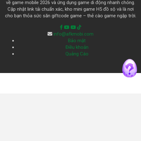
về game mobile 2026 và ứng dụng game di động nhanh chóng.
Cập nhật link tải chuẩn xác, kho mini game H5 đồ sộ và là nơi
cho bạn thỏa sức săn giftcode game – thẻ cào game ngập trời.
info@afkmobi.com
Bảo mật
Điều khoản
Quảng Cáo