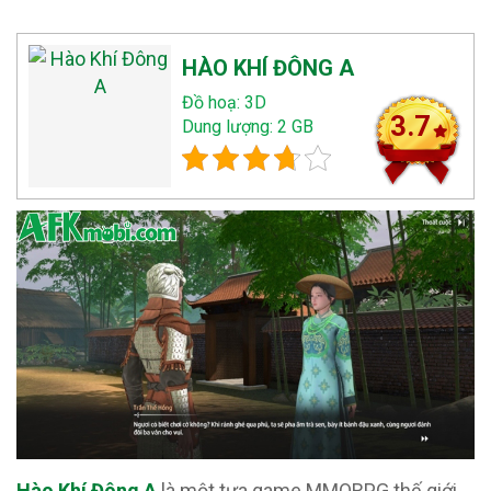
HÀO KHÍ ĐÔNG A
Đồ hoạ: 3D
3.7
Dung lượng: 2 GB
Hào Khí Đông A
là một tựa game MMORPG thế giới