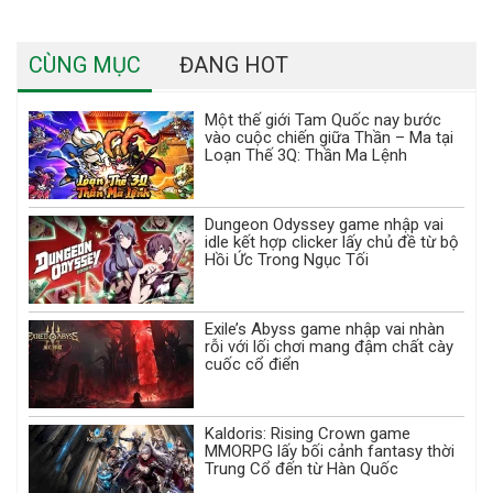
CÙNG MỤC
ĐANG HOT
Một thế giới Tam Quốc nay bước
vào cuộc chiến giữa Thần – Ma tại
Loạn Thế 3Q: Thần Ma Lệnh
Dungeon Odyssey game nhập vai
idle kết hợp clicker lấy chủ đề từ bộ
Hồi Ức Trong Ngục Tối
Exile’s Abyss game nhập vai nhàn
rỗi với lối chơi mang đậm chất cày
cuốc cổ điển
Kaldoris: Rising Crown game
MMORPG lấy bối cảnh fantasy thời
Trung Cổ đến từ Hàn Quốc