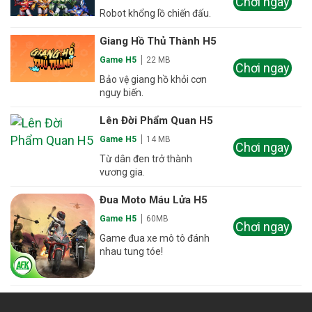
Chơi ngay
Robot khổng lồ chiến đấu.
Giang Hồ Thủ Thành H5
Game H5
22 MB
Chơi ngay
Bảo vệ giang hồ khỏi cơn
nguy biến.
Lên Đời Phẩm Quan H5
Game H5
14 MB
Chơi ngay
Từ dân đen trở thành
vương gia.
Đua Moto Máu Lửa H5
Game H5
60MB
Chơi ngay
Game đua xe mô tô đánh
nhau tung tóe!