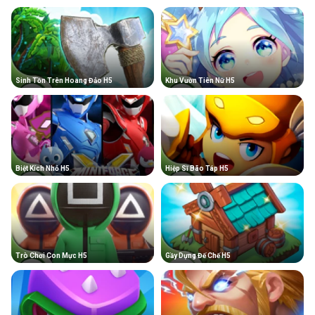
Sinh Tồn Trên Hoang Đảo H5
Khu Vườn Tiên Nữ H5
Biệt Kích Nhỏ H5
Hiệp Sĩ Bão Táp H5
Trò Chơi Con Mực H5
Gầy Dựng Đế Chế H5