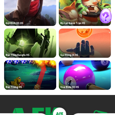
Đột Kích 3D H5
Bộ Lạc Đánh Trận H5
Bậc Thầy Kungfu H5
Gọi Rồng Ơi H5
Bắn Trứng H5
Vua Bida 3D H5