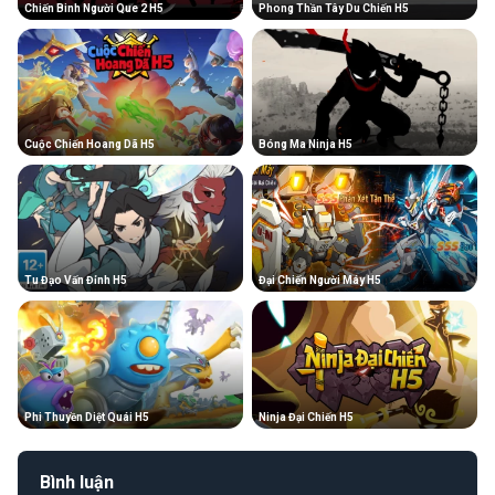
Chiến Binh Người Que 2 H5
Phong Thần Tây Du Chiến H5
Cuộc Chiến Hoang Dã H5
Bóng Ma Ninja H5
Tu Đạo Vấn Đỉnh H5
Đại Chiến Người Máy H5
Phi Thuyền Diệt Quái H5
Ninja Đại Chiến H5
Bình luận