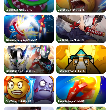
Cây Diệt Zombie 3D H5
Vương Giả Vinh Diệu H5
Siêu Anh Hùng Đại Chiến H5
Nữ Sinh Loạn Chiến H5
Siêu Nhân Điện Quang H5
Pháp Sư Phòng Thủ H5
Cây Trồng Nổi Giận H5
Pháp Sư Loạn Chiến H5