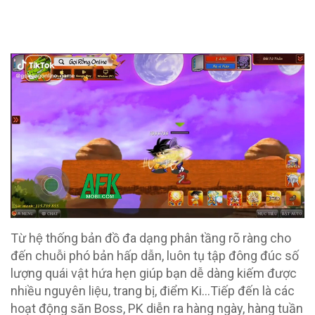
Từ hệ thống bản đồ đa dạng phân tầng rõ ràng cho
đến chuỗi phó bản hấp dẫn, luôn tụ tập đông đúc số
lượng quái vật hứa hẹn giúp bạn dễ dàng kiếm được
nhiều nguyên liệu, trang bị, điểm Ki…Tiếp đến là các
hoạt động săn Boss, PK diễn ra hàng ngày, hàng tuần