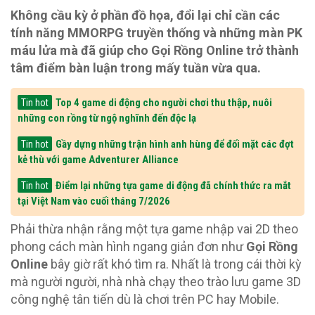
Không cầu kỳ ở phần đồ họa, đổi lại chỉ cần các
tính năng MMORPG truyền thống và những màn PK
máu lửa mà đã giúp cho Gọi Rồng Online trở thành
tâm điểm bàn luận trong mấy tuần vừa qua.
Top 4 game di động cho người chơi thu thập, nuôi
Tin hot
những con rồng từ ngộ nghĩnh đến độc lạ
Gầy dựng những trận hình anh hùng để đối mặt các đợt
Tin hot
kẻ thù với game Adventurer Alliance
Điểm lại những tựa game di động đã chính thức ra mắt
Tin hot
tại Việt Nam vào cuối tháng 7/2026
Phải thừa nhận rằng một tựa game nhập vai 2D theo
phong cách màn hình ngang giản đơn như
Gọi Rồng
Online
bây giờ rất khó tìm ra. Nhất là trong cái thời kỳ
mà người người, nhà nhà chạy theo trào lưu game 3D
công nghệ tân tiến dù là chơi trên PC hay Mobile.