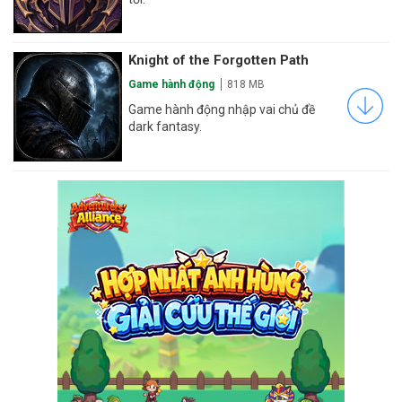
Knight of the Forgotten Path
Game hành động
818 MB
Game hành động nhập vai chủ đề
dark fantasy.