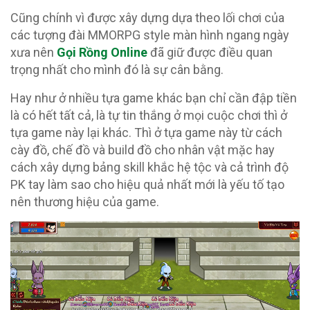
Cũng chính vì được xây dựng dựa theo lối chơi của
các tượng đài MMORPG style màn hình ngang ngày
xưa nên
Gọi Rồng Online
đã giữ được điều quan
trọng nhất cho mình đó là sự cân bằng.
Hay như ở nhiều tựa game khác bạn chỉ cần đập tiền
là có hết tất cả, là tự tin thắng ở mọi cuộc chơi thì ở
tựa game này lại khác. Thì ở tựa game này từ cách
cày đồ, chế đồ và build đồ cho nhân vật mặc hay
cách xây dựng bảng skill khắc hệ tộc và cả trình độ
PK tay làm sao cho hiệu quả nhất mới là yếu tố tạo
nên thương hiệu của game.