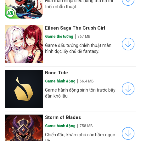
Hóa thân ninja siêu đẳng tha hồ thi
triển nhẫn thuật.
Eileen Saga The Crush Girl
Game thẻ tướng
867 MB
Game đấu tướng chiến thuật màn
hình dọc lấy chủ đề fantasy.
Bone Tide
Game hành động
66.4 MB
Game hành động sinh tồn trước bầy
đàn khô lâu.
Storm of Blades
Game hành động
758 MB
Chiến đấu, khám phá các hầm ngục
tối.