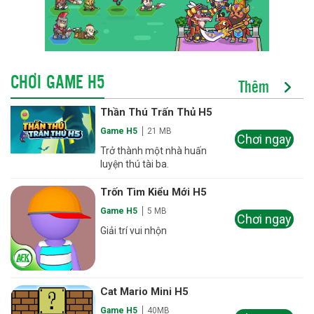
CHƠI GAME H5
Thêm
Thần Thú Trấn Thủ H5
Game H5
21 MB
Chơi ngay
Trở thành một nhà huấn
luyện thú tài ba.
Trốn Tìm Kiểu Mới H5
Game H5
5 MB
Chơi ngay
Giải trí vui nhộn
Cat Mario Mini H5
Game H5
40MB