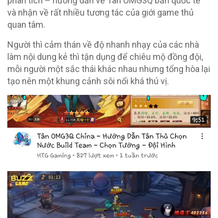
phân tích – hướng dẫn về Tân OMG3Q bản quốc tế
và nhận về rất nhiều tương tác của giới game thủ
quan tâm.
Người thì cảm thán về độ nhanh nhạy của các nhà
làm nội dung kẻ thì tận dụng để chiêu mộ đồng đội,
mỗi người một sắc thái khác nhau nhưng tổng hòa lại
tạo nên một khung cảnh sôi nổi khá thú vị.