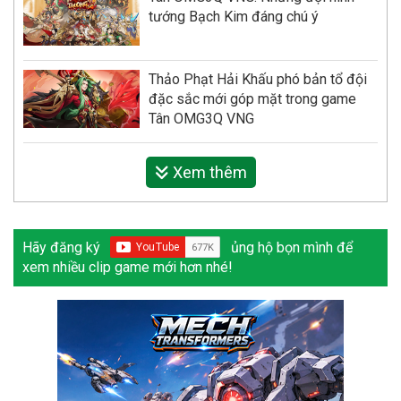
tướng Bạch Kim đáng chú ý
Thảo Phạt Hải Khấu phó bản tổ đội
đặc sắc mới góp mặt trong game
Tân OMG3Q VNG
Xem thêm
Hãy đăng ký
ủng hộ bọn mình để
xem nhiều clip game mới hơn nhé!