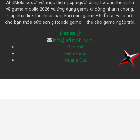
AFKMobi ra đời với mục đích giúp người dùng tra cứu thông tin
về game mobile 2026 và ứng dụng game di động nhanh chóng.
Cập nhật link tải chuẩn xác, kho mini game H5 đồ sộ và là nơi
cho bạn thỏa sức săn giftcode game – thẻ cào game ngập trời.
info@afkmobi.com
Bảo mật
Điều khoản
Quảng Cáo