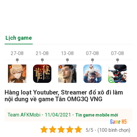
Lịch game
27-08
21-08
13-08
07-08
07-08
Hàng loạt Youtuber, Streamer đổ xô đi làm
nội dung về game Tân OMG3Q VNG
Team AFKMobi - 11/04/2021 -
Tin game mobile mới
5/5 - (100 bình chọn)