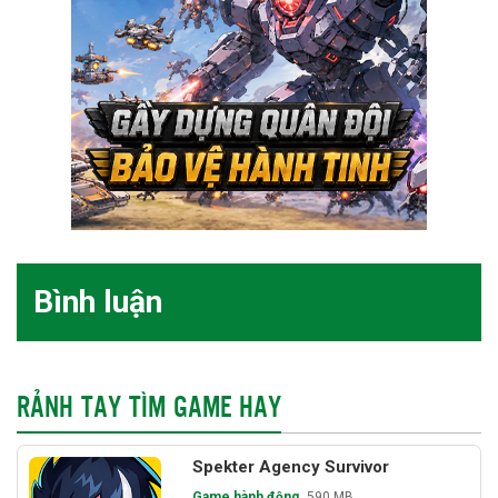
Bình luận
RẢNH TAY TÌM GAME HAY
Spekter Agency Survivor
Game hành động
590 MB