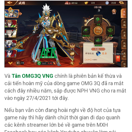
Và
Tân OMG3Q VNG
chính là phiên bản kế thừa và
cải tiến hoàn mỹ của dòng game OMG 3Q đã ra mắt
cách đây nhiều năm, sắp được NPH VNG cho ra mắt
vào ngày 27/4/2021 tới đây.
Nếu bạn vẫn còn đang hoài nghi về độ hot của tựa
game này thì hãy dành chút thời gian đi dạo quanh
các kênh streamer lớn bé về game trên MXH