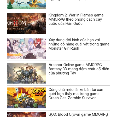
Kingdom 2: War in Flames game
MMORPG theo phong cách cày
cuốc của Hàn Quốc
Xây dựng đội hình của bạn với
những cô nàng quái vật trong game
Monster Girl Rush
Arcanor Online game MMORPG
fantasy 3D mang đậm chất cổ điển
của phương Tây
Cùng chú mèo lái xe bán tải càn
quét bọn thây ma trong game
Crash Cat: Zombie Survivor
GOD: Blood Crown game MMORPG