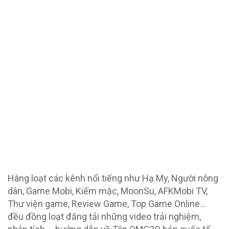
Hàng loạt các kênh nổi tiếng như Hạ My, Người nông
dân, Game Mobi, Kiếm mặc, MoonSu, AFKMobi TV,
Thư viện game, Review Game, Top Game Online…
đều đồng loạt đăng tải những video trải nghiệm,