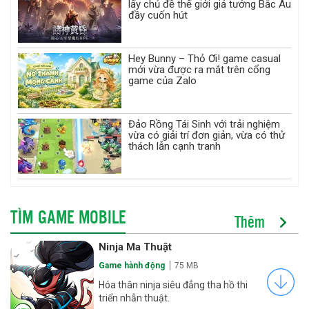
lấy chủ đề thế giới giả tưởng Bắc Âu
đầy cuốn hút
Hey Bunny – Thỏ Ơi! game casual
mới vừa được ra mắt trên cổng
game của Zalo
Đảo Rồng Tái Sinh với trải nghiệm
vừa có giải trí đơn giản, vừa có thử
thách lẫn cạnh tranh
TÌM GAME MOBILE
Thêm
Ninja Ma Thuật
Game hành động
75 MB
Hóa thân ninja siêu đẳng tha hồ thi
triển nhẫn thuật.