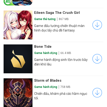
Eileen Saga The Crush Girl
Game thẻ tướng
867 MB
Game đấu tướng chiến thuật màn
hình dọc lấy chủ đề fantasy.
Bone Tide
Game hành động
66.4 MB
Game hành động sinh tồn trước bầy
đàn khô lâu.
Storm of Blades
Game hành động
758 MB
Chiến đấu, khám phá các hầm ngục
tối.