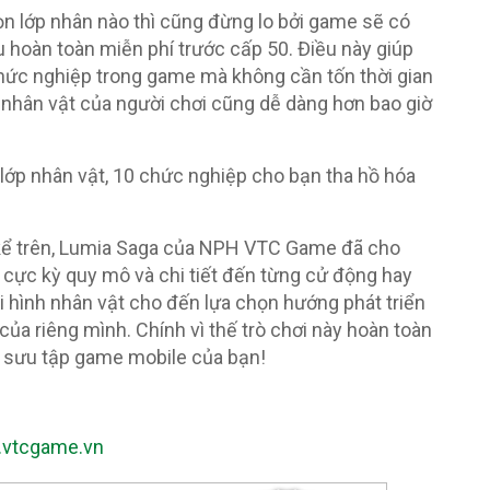
ọn lớp nhân nào thì cũng đừng lo bởi game sẽ có
 hoàn toàn miễn phí trước cấp 50. Điều này giúp
chức nghiệp trong game mà không cần tốn thời gian
n nhân vật của người chơi cũng dễ dàng hơn bao giờ
g kể trên, Lumia Saga của NPH VTC Game đã cho
 cực kỳ quy mô và chi tiết đến từng cử động hay
i hình nhân vật cho đến lựa chọn hướng phát triển
của riêng mình. Chính vì thế trò chơi này hoàn toàn
ộ sưu tập game mobile của bạn!
.vtcgame.vn