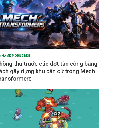
N GAME MOBILE MỚI
hòng thủ trước các đợt tấn công bằng
ách gầy dựng khu căn cứ trong Mech
ransformers