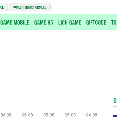
NCE
MECH TRANSFORMERS
GAME MOBILE
GAME H5
LỊCH GAME
GIFTCODE
TO
Đ
06-08
06-08
05-08
05-08
04-08