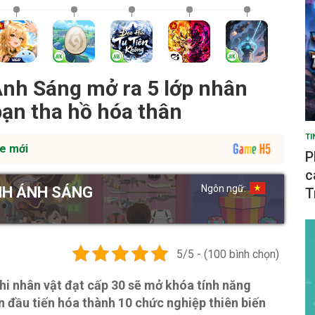
Ánh Sáng mở ra 5 lớp nhân
bạn tha hồ hóa thân
TI
e mới
P
c
Ngôn ngữ:
NH ÁNH SÁNG
T
5/5 - (100 bình chọn)
i nhân vật đạt cấp 30 sẽ mở khóa tính năng
n đầu tiến hóa thành 10 chức nghiệp thiên biến