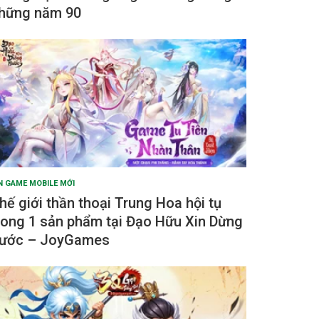
hững năm 90
N GAME MOBILE MỚI
hế giới thần thoại Trung Hoa hội tụ
rong 1 sản phẩm tại Đạo Hữu Xin Dừng
ước – JoyGames