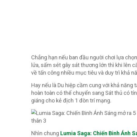
Chẳng hạn nếu ban đầu người chơi lựa chọn
lửa, sấm sét gây sát thương lớn thì khi lên 
về tấn công nhiều mục tiêu và duy trì khả n
Hay nếu là Du hiệp cầm cung với khả năng t
hoàn toàn có thể chuyển sang Sát thủ có tín
giáng cho kẻ địch 1 đòn trí mạng.
Nhìn chung
Lumia Saga: Chiến Binh Ánh S