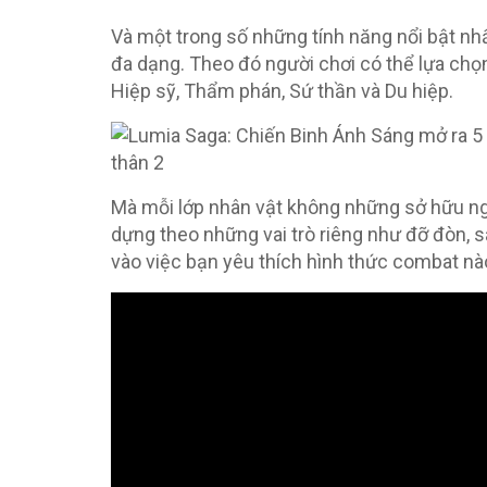
Và một trong số những tính năng nổi bật nh
đa dạng. Theo đó người chơi có thể lựa chọ
Hiệp sỹ, Thẩm phán, Sứ thần và Du hiệp.
Mà mỗi lớp nhân vật không những sở hữu ngo
dựng theo những vai trò riêng như đỡ đòn, s
vào việc bạn yêu thích hình thức combat nà