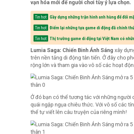
vạn hóa mới để người chơi tùy ý lựa chọn.
Gầy dựng những trận hình anh hùng để đối mặ
Tin hot
Điểm lại những tựa game di động đã chính thứ
Tin hot
Thị trường game di động tại Việt Nam có nhữ
Tin hot
Lumia Saga: Chiến Binh Ánh Sáng
xây dựng
trên nền tảng di động tân tiến. Ở đây cho 
rộng lớn và tham gia vào vô số các hoạt độ
Ở đó bạn có thể tương tác với những người c
quái ngập ngụa chiêu thức. Với vô số các t
thể tự viết lên câu truyện của riêng mình!