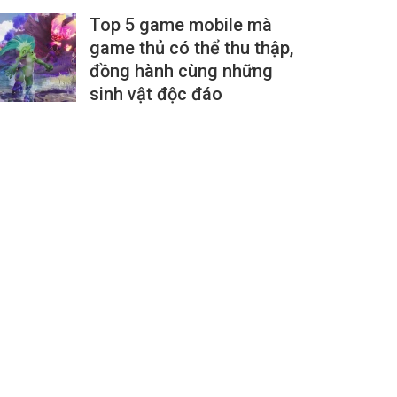
Top 5 game mobile mà
game thủ có thể thu thập,
đồng hành cùng những
sinh vật độc đáo