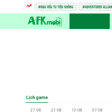
ĐẠO HỮU TU TIÊN KHÔNG
ADVENTURER ALLIA
TIN GAME MOBILE
Lịch game
27-08
21-08
13-08
07-08