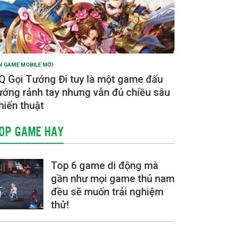
N GAME MOBILE MỚI
Q Gọi Tướng Đi tuy là một game đấu
ướng rảnh tay nhưng vẫn đủ chiều sâu
hiến thuật
OP GAME HAY
Top 6 game di động mà
gần như mọi game thủ nam
đều sẽ muốn trải nghiệm
thử!