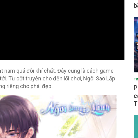
b
ật nam quá đỗi khí chất. Đây cũng là cách game
i. Từ cốt truyện cho đến lối chơi, Ngôi Sao Lấp
TI
g riêng cho phái đẹp.
P
c
T