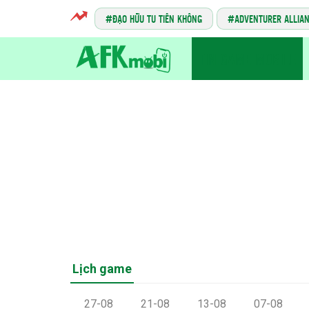
ĐẠO HỮU TU TIÊN KHÔNG
ADVENTURER ALLIA
TIN GAME MOBILE
Lịch game
27-08
21-08
13-08
07-08