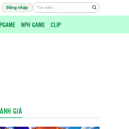
Đăng nhập
PGAME
NPH GAME
CLIP
ÁNH GIÁ