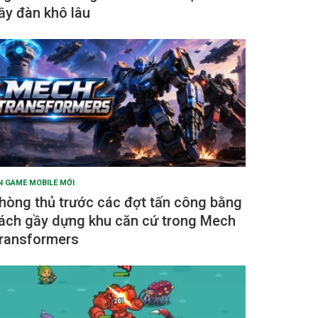
ầy đàn khô lâu
N GAME MOBILE MỚI
hòng thủ trước các đợt tấn công bằng
ách gầy dựng khu căn cứ trong Mech
ransformers