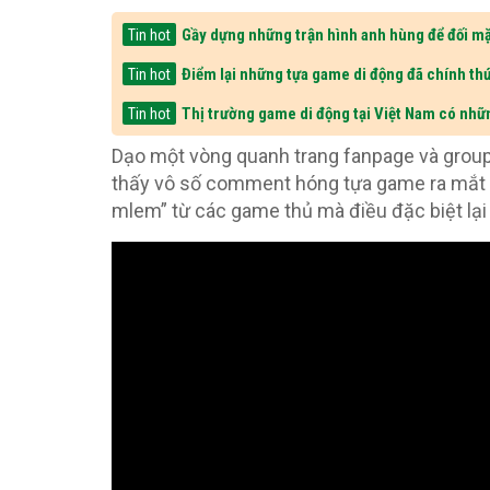
Gầy dựng những trận hình anh hùng để đối mặ
Tin hot
Điểm lại những tựa game di động đã chính thứ
Tin hot
Thị trường game di động tại Việt Nam có nhữ
Tin hot
Dạo một vòng quanh trang fanpage và grou
thấy vô số comment hóng tựa game ra mắt
mlem” từ các game thủ mà điều đặc biệt lại 