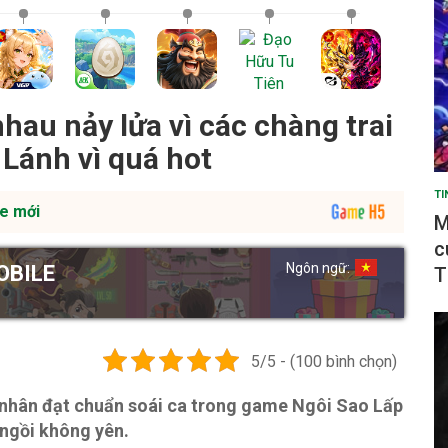
hau nảy lửa vì các chàng trai
Lánh vì quá hot
TI
e mới
M
c
Ngôn ngữ:
OBILE
T
5/5 - (100 bình chọn)
 nhân đạt chuẩn soái ca trong game Ngôi Sao Lấp
ngồi không yên.