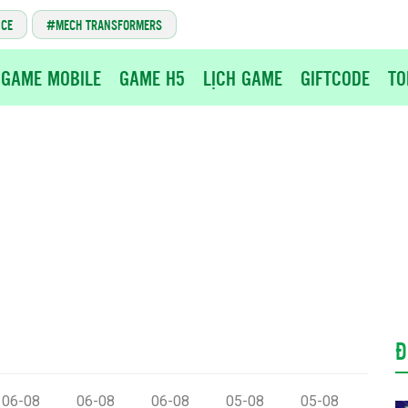
NCE
MECH TRANSFORMERS
GAME MOBILE
GAME H5
LỊCH GAME
GIFTCODE
TO
Đ
06-08
06-08
06-08
05-08
05-08