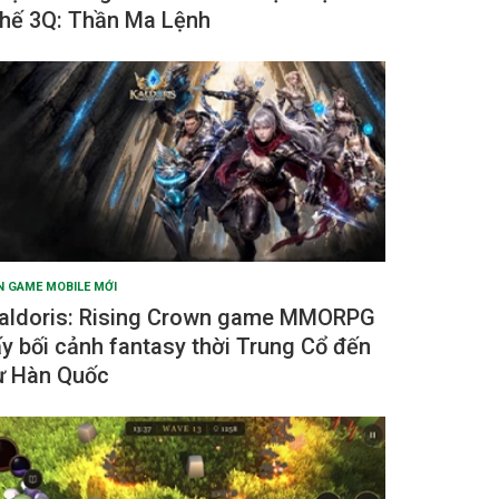
hế 3Q: Thần Ma Lệnh
N GAME MOBILE MỚI
aldoris: Rising Crown game MMORPG
ấy bối cảnh fantasy thời Trung Cổ đến
ừ Hàn Quốc