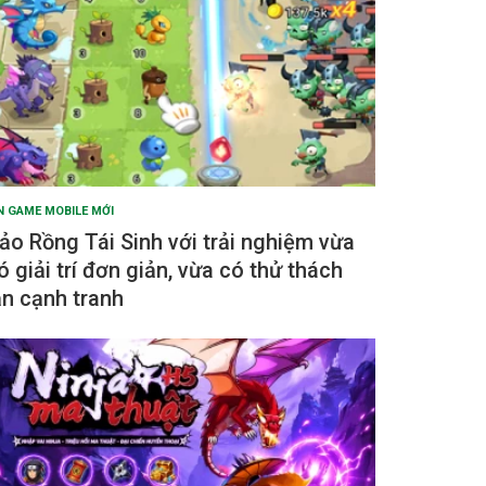
N GAME MOBILE MỚI
ảo Rồng Tái Sinh với trải nghiệm vừa
ó giải trí đơn giản, vừa có thử thách
ẫn cạnh tranh