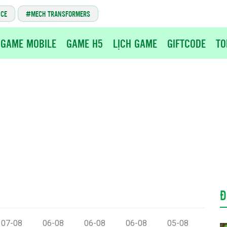
NCE
MECH TRANSFORMERS
GAME MOBILE
GAME H5
LỊCH GAME
GIFTCODE
TO
Đ
07-08
06-08
06-08
06-08
05-08