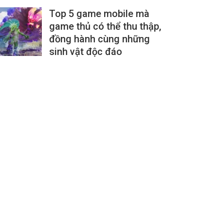
Top 5 game mobile mà
game thủ có thể thu thập,
đồng hành cùng những
sinh vật độc đáo