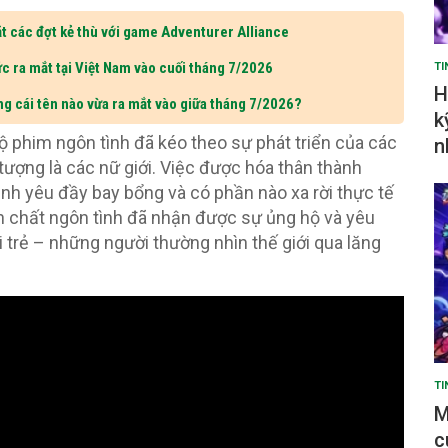
t các đợt kẻ thù với game Adventurer Alliance
c ra mắt tại Việt Nam vào cuối tháng 7/2026
TI
H
ng cái tên nào vừa ra mắt vào giữa tháng 7/2026?
k
bộ phim ngôn tình đã kéo theo sự phát triển của các
n
ượng là các nữ giới. Việc được hóa thân thành
ình yêu đầy bay bổng và có phần nào xa rời thực tế
h chất ngôn tình đã nhận được sự ủng hộ và yêu
 trẻ – những người thường nhìn thế giới qua lăng
TI
M
c