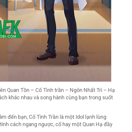
 tên Quan Tồn – Cố Tình trần – Ngôn Nhất Trì – Hạ
ách khác nhau và song hành cùng bạn trong suốt
âm đến bạn, Cố Tình Trần là một Idol lạnh lùng
ó tính cách ngang ngược, cố hay một Quan Hạ đầy