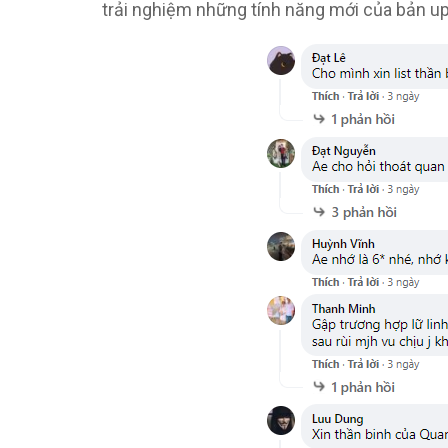
trải nghiệm những tính năng mới của bản up