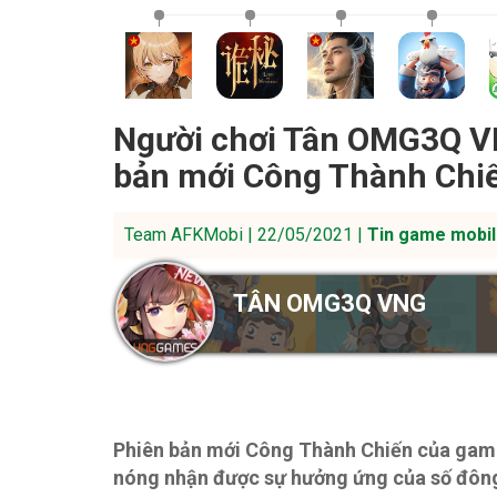
Người chơi Tân OMG3Q V
bản mới Công Thành Chi
Team AFKMobi | 22/05/2021 |
Tin game mobil
TÂN OMG3Q VNG
Phiên bản mới Công Thành Chiến của ga
nóng nhận được sự hưởng ứng của số đông