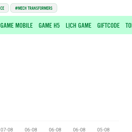
NCE
MECH TRANSFORMERS
GAME MOBILE
GAME H5
LỊCH GAME
GIFTCODE
TO
07-08
06-08
06-08
06-08
05-08