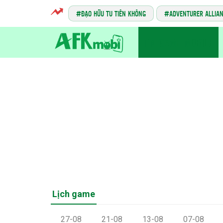
ĐẠO HỮU TU TIÊN KHÔNG
ADVENTURER ALLIA
TIN GAME MOBILE
Lịch game
27-08
21-08
13-08
07-08