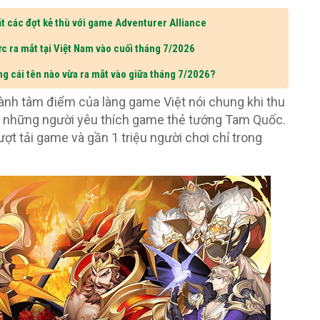
t các đợt kẻ thù với game Adventurer Alliance
c ra mắt tại Việt Nam vào cuối tháng 7/2026
ng cái tên nào vừa ra mắt vào giữa tháng 7/2026?
hành tâm điểm của làng game Việt nói chung khi thu
là những người yêu thích game thẻ tướng Tam Quốc.
ợt tải game và gần 1 triệu người chơi chỉ trong