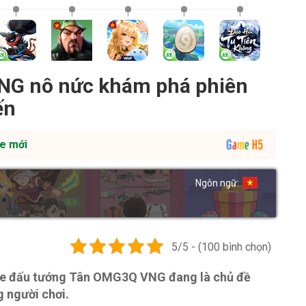
NG nô nức khám phá phiên
ến
e mới
Ngôn ngữ:
5/5 - (100 bình chọn)
me đấu tướng Tân OMG3Q VNG đang là chủ đề
 người chơi.