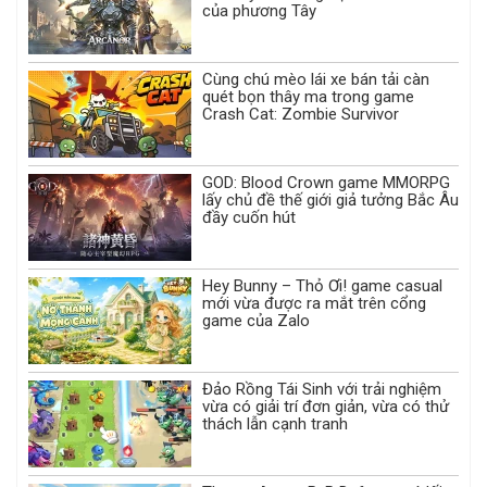
của phương Tây
Cùng chú mèo lái xe bán tải càn
quét bọn thây ma trong game
Crash Cat: Zombie Survivor
GOD: Blood Crown game MMORPG
lấy chủ đề thế giới giả tưởng Bắc Âu
đầy cuốn hút
Hey Bunny – Thỏ Ơi! game casual
mới vừa được ra mắt trên cổng
game của Zalo
Đảo Rồng Tái Sinh với trải nghiệm
vừa có giải trí đơn giản, vừa có thử
thách lẫn cạnh tranh