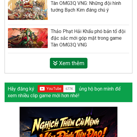
Tân OMG3Q VNG: Những đội hình
tướng Bạch Kim đáng chú ý
Thảo Phạt Hải Khấu phó bản tổ đội
đặc sắc mới góp mặt trong game
Tân OMG3Q VNG
Xem thêm
Hãy đăng ký
ủng hộ bọn mình để
xem nhiều clip game mới hơn nhé!