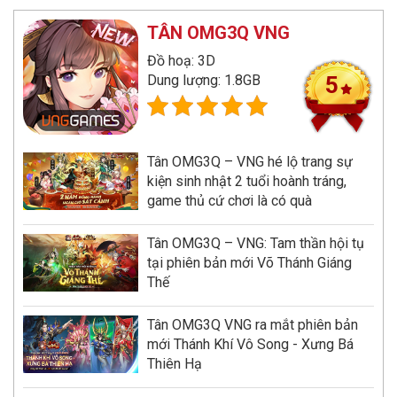
TÂN OMG3Q VNG
Đồ hoạ: 3D
Dung lượng: 1.8GB
5
Tân OMG3Q – VNG hé lộ trang sự
kiện sinh nhật 2 tuổi hoành tráng,
game thủ cứ chơi là có quà
Tân OMG3Q – VNG: Tam thần hội tụ
tại phiên bản mới Võ Thánh Giáng
Thế
Tân OMG3Q VNG ra mắt phiên bản
mới Thánh Khí Vô Song - Xưng Bá
Thiên Hạ