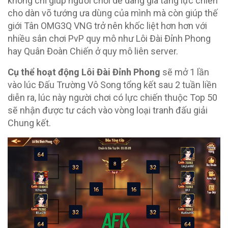
không chỉ giúp người chơi dễ dàng gia tăng lực chiến
cho dàn võ tướng ưa dùng của mình mà còn giúp thế
giới Tân OMG3Q VNG trở nên khốc liệt hơn hơn với
nhiều sân chơi PvP quy mô như Lôi Đài Đỉnh Phong
hay Quân Đoàn Chiến ở quy mô liên server.
Cụ thể hoạt động Lôi Đài Đỉnh Phong
sẽ mở 1 lần
vào lúc Đấu Trường Vô Song tổng kết sau 2 tuần liền
diễn ra, lúc này người chơi có lực chiến thuộc Top 50
sẽ nhận được tư cách vào vòng loại tranh đấu giải
Chung kết.