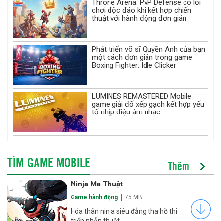
Throne Arena: PvP Defense có lối
chơi độc đáo khi kết hợp chiến
thuật với hành động đơn giản
Phát triển võ sĩ Quyền Anh của bạn
một cách đơn giản trong game
Boxing Fighter: Idle Clicker
LUMINES REMASTERED Mobile
game giải đố xếp gạch kết hợp yếu
tố nhịp điệu âm nhạc
TÌM GAME MOBILE
Thêm
Ninja Ma Thuật
Game hành động
75 MB
Hóa thân ninja siêu đẳng tha hồ thi
triển nhẫn thuật.