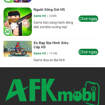
Người Sống Sót H5
Game H5
60MB
Chơi ngay
Game bắn súng hành động
diệt zombie sướng tay!
Xe Đạp Địa Hình Siêu
Cấp H5
Chơi ngay
Game H5
15 MB
Game đua xe địa hình