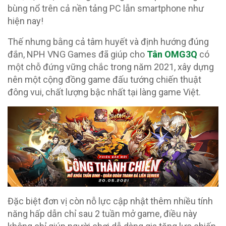
bùng nổ trên cả nền tảng PC lẫn smartphone như
hiện nay!
Thế nhưng bằng cả tâm huyết và định hướng đúng
đắn, NPH VNG Games đã giúp cho
Tân OMG3Q
có
một chỗ đứng vững chắc trong năm 2021, xây dựng
nên một cộng đồng game đấu tướng chiến thuật
đông vui, chất lượng bậc nhất tại làng game Việt.
Đặc biệt đơn vị còn nỗ lực cập nhật thêm nhiều tính
năng hấp dẫn chỉ sau 2 tuần mở game, điều này