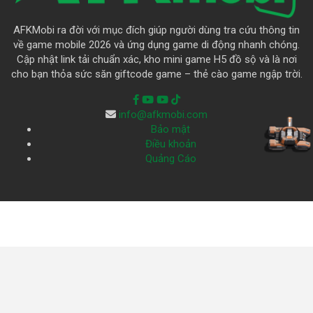
AFKMobi ra đời với mục đích giúp người dùng tra cứu thông tin
về game mobile 2026 và ứng dụng game di động nhanh chóng.
Cập nhật link tải chuẩn xác, kho mini game H5 đồ sộ và là nơi
cho bạn thỏa sức săn giftcode game – thẻ cào game ngập trời.
info@afkmobi.com
Bảo mật
Điều khoản
Quảng Cáo