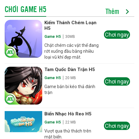
CHƠI GAME H5
Thêm
Kiếm Thánh Chém Loạn
H5
Chơi ngay
Game H5
30MB
Chặt chém các vật thể đang
rớt xuống đầu bằng nhiều
loại vũ khí đẹp mắt.
Tam Quốc Dàn Trận H5
Game H5
20 MB
Chơi ngay
Game bắn bi kéo thả đánh
trận
Biển Nhạc Hò Reo H5
Game H5
22 MB
Chơi ngay
Vượt qua thử thách trên
mặt biển.