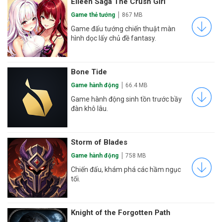
Eileen Saga The Crush Girl
Game thẻ tướng
867 MB
Game đấu tướng chiến thuật màn
hình dọc lấy chủ đề fantasy.
Bone Tide
Game hành động
66.4 MB
Game hành động sinh tồn trước bầy
đàn khô lâu.
Storm of Blades
Game hành động
758 MB
Chiến đấu, khám phá các hầm ngục
tối.
Knight of the Forgotten Path