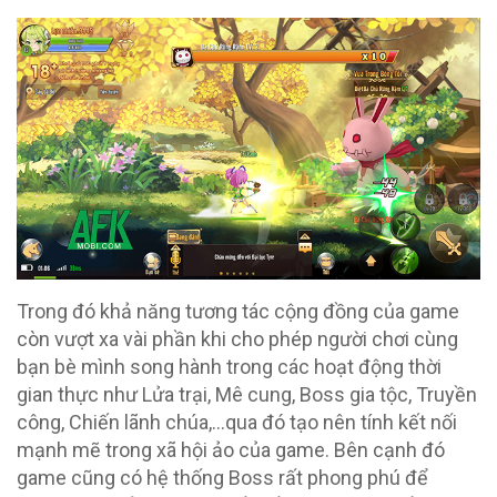
Trong đó khả năng tương tác cộng đồng của game
còn vượt xa vài phần khi cho phép người chơi cùng
bạn bè mình song hành trong các hoạt động thời
gian thực như Lửa trại, Mê cung, Boss gia tộc, Truyền
công, Chiến lãnh chúa,…qua đó tạo nên tính kết nối
mạnh mẽ trong xã hội ảo của game. Bên cạnh đó
game cũng có hệ thống Boss rất phong phú để