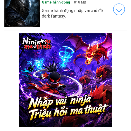
Game hành động
818 MB
Game hành động nhập vai chủ đề
dark fantasy.