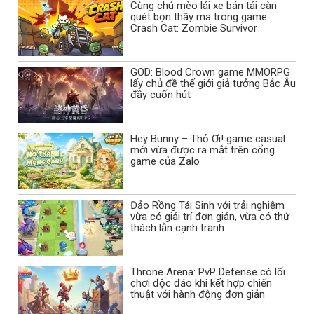
Cùng chú mèo lái xe bán tải càn
quét bọn thây ma trong game
Crash Cat: Zombie Survivor
GOD: Blood Crown game MMORPG
lấy chủ đề thế giới giả tưởng Bắc Âu
đầy cuốn hút
Hey Bunny – Thỏ Ơi! game casual
mới vừa được ra mắt trên cổng
game của Zalo
Đảo Rồng Tái Sinh với trải nghiệm
vừa có giải trí đơn giản, vừa có thử
thách lẫn cạnh tranh
Throne Arena: PvP Defense có lối
chơi độc đáo khi kết hợp chiến
thuật với hành động đơn giản