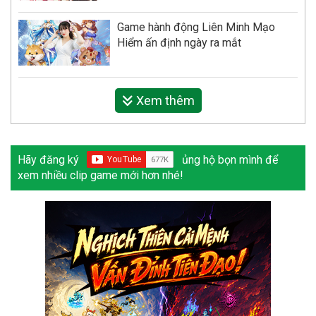
Game hành động Liên Minh Mạo
Hiểm ấn định ngày ra mắt
Xem thêm
Hãy đăng ký
ủng hộ bọn mình để
xem nhiều clip game mới hơn nhé!