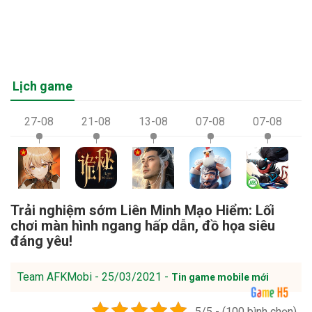
Lịch game
27-08
21-08
13-08
07-08
07-08
Trải nghiệm sớm Liên Minh Mạo Hiểm: Lối
chơi màn hình ngang hấp dẫn, đồ họa siêu
đáng yêu!
Team AFKMobi - 25/03/2021 -
Tin game mobile mới
5/5 - (100 bình chọn)