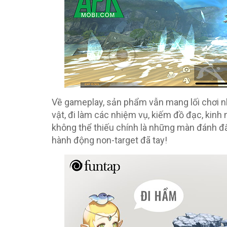
Về gameplay, sản phẩm vẫn mang lối chơi nh
vật, đi làm các nhiệm vụ, kiếm đồ đạc, kin
không thể thiếu chính là những màn đánh đấm
hành động non-target đã tay!