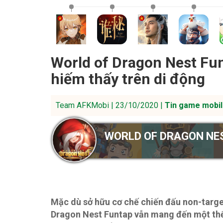
World of Dragon Nest Funt
hiếm thấy trên di động
Team AFKMobi | 23/10/2020 |
Tin game mobil
WORLD OF DRAGON NE
Mặc dù sở hữu cơ chế chiến đấu non-targ
Dragon Nest Funtap vẫn mang đến một thế 