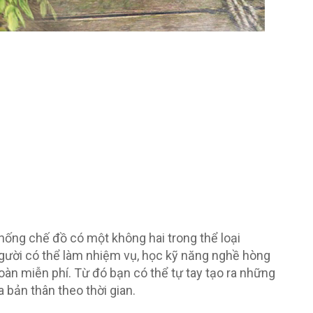
hống chế đồ có một không hai trong thể loại
gười có thể làm nhiệm vụ, học kỹ năng nghề hòng
oàn miễn phí. Từ đó bạn có thể tự tay tạo ra những
bản thân theo thời gian.