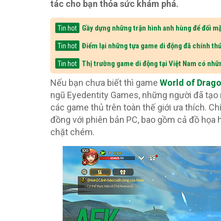
tác cho bạn thỏa sức khám phá.
Gầy dựng những trận hình anh hùng để đối mặ
Tin hot
Điểm lại những tựa game di động đã chính thứ
Tin hot
Thị trường game di động tại Việt Nam có nhữ
Tin hot
Nếu bạn chưa biết thì game
World of Drago
ngũ Eyedentity Games, những người đã tạo 
các game thủ trên toàn thế giới ưa thích. Ch
đồng với phiên bản PC, bao gồm cả đồ họa 
chặt chém.