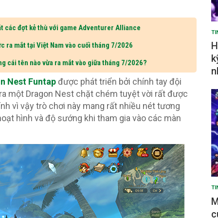
t các đợt kẻ thù với game Adventurer Alliance
TI
H
c ra mắt tại Việt Nam vào cuối tháng 7/2026
k
ng cái tên nào vừa ra mắt vào giữa tháng 7/2026?
n
n Nest Funtap
được phát triển bởi chính tay đội
ra một Dragon Nest chặt chém tuyệt vời rất được
ính vì vậy trò chơi này mang rất nhiều nét tương
hoạt hình và độ sướng khi tham gia vào các màn
TI
M
c