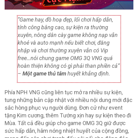
“Game hay, đồ hoạ đẹp, lối chơi hấp dẫn,
tính công bằng cao, sự kiện ra thường
xuyên, nông dân cày game không nạp vẫn
khoẻ và auto mạnh nếu biết chơi, đăng
nhập và chơi thường xuyên vẫn có Vip
free…nói chung game OMG 3Q VNG quá
hoàn thiện không có gì phải than phiền cả”
–
Một game thủ tâm
huyết khẳng định.
Phía NPH VNG cũng liên tục mở ra nhiều sự kiện,
tung những bản cập nhật với nhiều nội dung mới đặc
sắc hòng phục vụ người dùng. Đơn cử như event
tặng Kim cương, thêm Tướng xịn hay sự kiện theo đi
Mùa. Tất cả đều giúp cho game OMG 3Q giữ được
sức hấp dẫn, hâm nóng nhiệt huyết của cộng đồng,