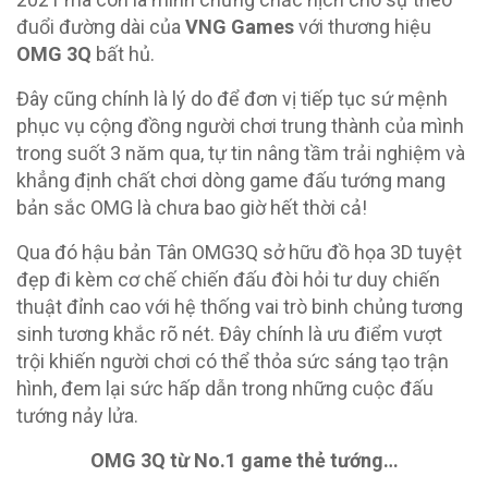
đuổi đường dài của
VNG Games
với thương hiệu
OMG 3Q
bất hủ.
Đây cũng chính là lý do để đơn vị tiếp tục sứ mệnh
phục vụ cộng đồng người chơi trung thành của mình
trong suốt 3 năm qua, tự tin nâng tầm trải nghiệm và
khẳng định chất chơi dòng game đấu tướng mang
bản sắc OMG là chưa bao giờ hết thời cả!
Qua đó hậu bản Tân OMG3Q sở hữu đồ họa 3D tuyệt
đẹp đi kèm cơ chế chiến đấu đòi hỏi tư duy chiến
thuật đỉnh cao với hệ thống vai trò binh chủng tương
sinh tương khắc rõ nét. Đây chính là ưu điểm vượt
trội khiến người chơi có thể thỏa sức sáng tạo trận
hình, đem lại sức hấp dẫn trong những cuộc đấu
tướng nảy lửa.
OMG 3Q từ No.1 game thẻ tướng…