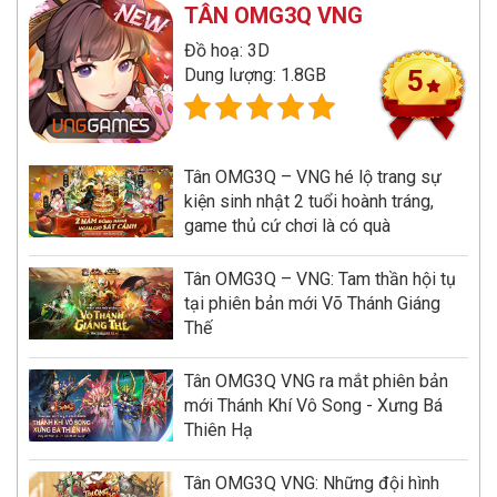
TÂN OMG3Q VNG
Đồ hoạ: 3D
Dung lượng: 1.8GB
5
Tân OMG3Q – VNG hé lộ trang sự
kiện sinh nhật 2 tuổi hoành tráng,
game thủ cứ chơi là có quà
Tân OMG3Q – VNG: Tam thần hội tụ
tại phiên bản mới Võ Thánh Giáng
Thế
Tân OMG3Q VNG ra mắt phiên bản
mới Thánh Khí Vô Song - Xưng Bá
Thiên Hạ
Tân OMG3Q VNG: Những đội hình