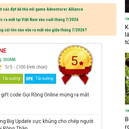
t các đợt kẻ thù với game Adventurer Alliance
c ra mắt tại Việt Nam vào cuối tháng 7/2026
TI
K
ng cái tên nào vừa ra mắt vào giữa tháng 7/2026?
l
t
NE
5
g: 300MB
5/5 - (100 bình chọn)
Tải xuống
Tải xuống
gift code Gọi Rồng Online mừng ra mắt
TI
B
ung Big Update cực khủng cho chép người
r
hồi Rồng Thần