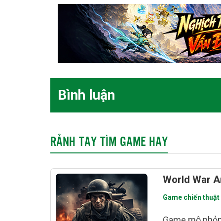
Bình luận
RẢNH TAY TÌM GAME HAY
World War 
Game chiến thuật
Game mô phỏng 