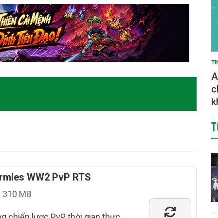
TI
A
c
k
T
Armies WW2 PvP RTS
310 MB
chiến lược PvP thời gian thực.