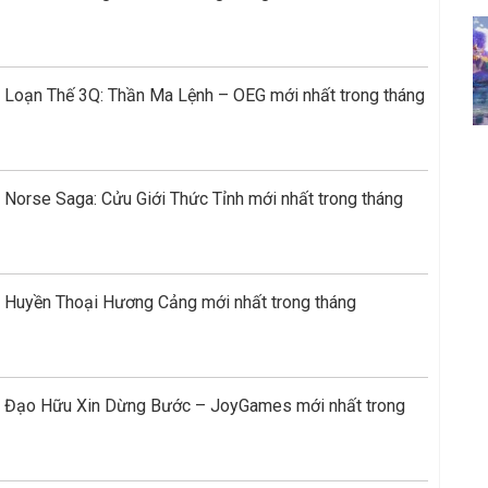
 Loạn Thế 3Q: Thần Ma Lệnh – OEG mới nhất trong tháng
Norse Saga: Cửu Giới Thức Tỉnh mới nhất trong tháng
 Huyền Thoại Hương Cảng mới nhất trong tháng
e Đạo Hữu Xin Dừng Bước – JoyGames mới nhất trong