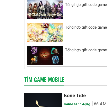
Tổng hợp gift code game 
Tổng hợp gift code game
Tổng hợp gift code game
TÌM GAME MOBILE
Bone Tide
66.4 M
Game hành động