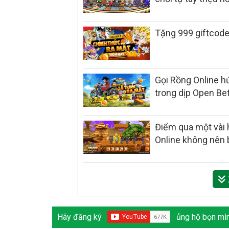
Tặng 999 giftcode
Gọi Rồng Online h
trong dịp Open Be
Điểm qua một vài
Online không nên 
Hãy đăng ký
ủng hộ bọn mìn