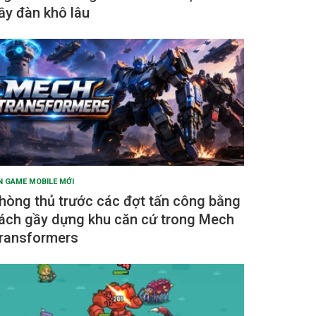
ầy đàn khô lâu
N GAME MOBILE MỚI
hòng thủ trước các đợt tấn công bằng
ách gầy dựng khu căn cứ trong Mech
ransformers