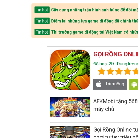
Gầy dựng những trận hình anh hùng để đối mặ
Tin hot
Điểm lại những tựa game di động đã chính thứ
Tin hot
Thị trường game di động tại Việt Nam có nhữ
Tin hot
GỌI RỒNG ONLI
Đồ hoạ: 2D
Dung lượn
Tải xuống
AFKMobi tặng 568 
máy chủ
Gọi Rồng Online t
chơi tự tay triệu 