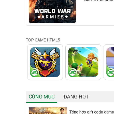
TOP GAME HTML5
CÙNG MỤC
ĐANG HOT
Tổng hợp gift code game