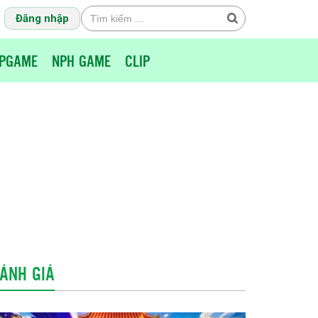
Đăng nhập
PGAME
NPH GAME
CLIP
ÁNH GIÁ