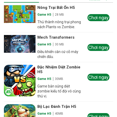
Nông Trại Bất Ổn H5
Game H5
28 MB
Chơi ngay
Thủ thành nông trại phong
cách Plants vs Zombie.
Mech Transformers
Game H5
30 MB
Chơi ngay
Điều khiển căn cứ cỗ máy
chiến đấu.
Đặc Nhiệm Diệt Zombie
H5
Chơi ngay
Game H5
30MB
Game bắn súng diệt
zombie kiểu tổ đội vô cùng
thú vị.
Bộ Lạc Đánh Trận H5
Game H5
40MB
Chơi ngay