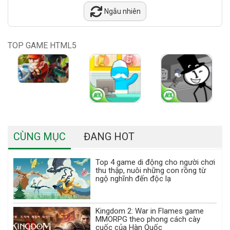
Ngẫu nhiên
TOP GAME HTML5
CÙNG MỤC
ĐANG HOT
Top 4 game di động cho người chơi
thu thập, nuôi những con rồng từ
ngộ nghĩnh đến độc lạ
Kingdom 2: War in Flames game
MMORPG theo phong cách cày
cuốc của Hàn Quốc