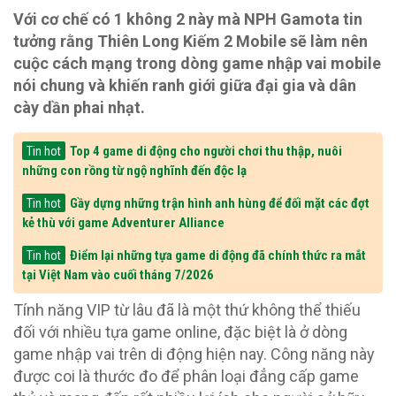
Với cơ chế có 1 không 2 này mà NPH Gamota tin
tưởng rằng Thiên Long Kiếm 2 Mobile sẽ làm nên
cuộc cách mạng trong dòng game nhập vai mobile
nói chung và khiến ranh giới giữa đại gia và dân
cày dần phai nhạt.
Top 4 game di động cho người chơi thu thập, nuôi
Tin hot
những con rồng từ ngộ nghĩnh đến độc lạ
Gầy dựng những trận hình anh hùng để đối mặt các đợt
Tin hot
kẻ thù với game Adventurer Alliance
Điểm lại những tựa game di động đã chính thức ra mắt
Tin hot
tại Việt Nam vào cuối tháng 7/2026
Tính năng VIP từ lâu đã là một thứ không thể thiếu
đối với nhiều tựa game online, đặc biệt là ở dòng
game nhập vai trên di động hiện nay. Công năng này
được coi là thước đo để phân loại đẳng cấp game