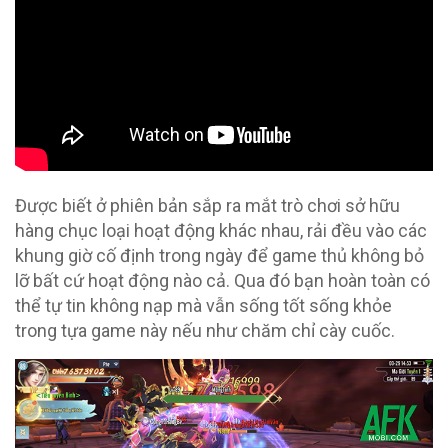
Được biết ở phiên bản sắp ra mắt trò chơi sở hữu
hàng chục loại hoạt động khác nhau, rải đều vào các
khung giờ cố định trong ngày để game thủ không bỏ
lỡ bất cứ hoạt động nào cả. Qua đó bạn hoàn toàn có
thể tự tin không nạp mà vẫn sống tốt sống khỏe
trong tựa game này nếu như chăm chỉ cày cuốc.